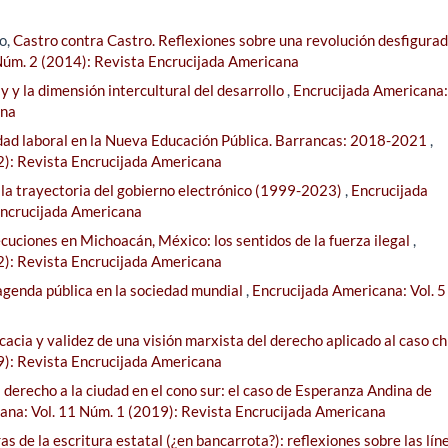
o,
Castro contra Castro. Reflexiones sobre una revolución desfigurad
Núm. 2 (2014): Revista Encrucijada Americana
 y la dimensión intercultural del desarrollo
,
Encrucijada Americana: 
ana
idad laboral en la Nueva Educación Pública. Barrancas: 2018-2021
,
2): Revista Encrucijada Americana
 la trayectoria del gobierno electrónico (1999-2023)
,
Encrucijada
Encrucijada Americana
ecuciones en Michoacán, México: los sentidos de la fuerza ilegal
,
2): Revista Encrucijada Americana
agenda pública en la sociedad mundial
,
Encrucijada Americana: Vol. 
cacia y validez de una visión marxista del derecho aplicado al caso c
9): Revista Encrucijada Americana
derecho a la ciudad en el cono sur: el caso de Esperanza Andina de
ana: Vol. 11 Núm. 1 (2019): Revista Encrucijada Americana
s de la escritura estatal (¿en bancarrota?): reflexiones sobre las lín