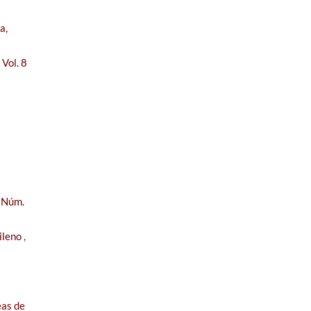
a,
Vol. 8
5 Núm.
hileno
,
eas de