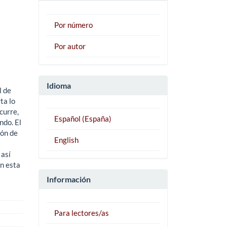
Por número
Por autor
Idioma
l de
ta lo
curre,
Español (España)
ndo. El
ión de
English
 así
en esta
Información
Para lectores/as