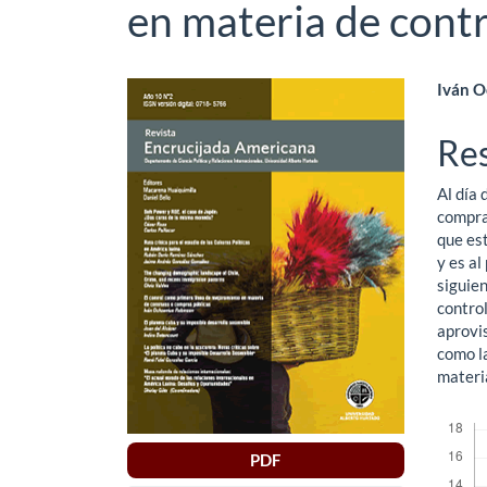
en materia de cont
Barra
Co
Iván O
lateral
pri
Re
del
del
Al día 
artículo
art
compra
que est
y es al
siguien
contro
aprovis
como l
materi
Descar
PDF