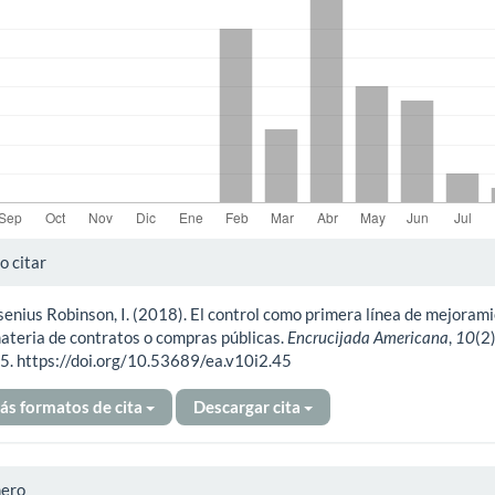
alles
 citar
enius Robinson, I. (2018). El control como primera línea de mejoram
ículo
ateria de contratos o compras públicas.
Encrucijada Americana
,
10
(2)
5. https://doi.org/10.53689/ea.v10i2.45
ás formatos de cita
Descargar cita
ero