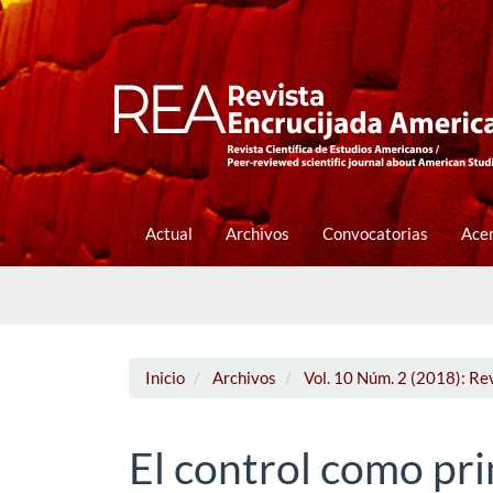
Navegación
principal
Contenido
principal
Barra
lateral
Actual
Archivos
Convocatorias
Ace
Inicio
Archivos
Vol. 10 Núm. 2 (2018): Re
El control como pr