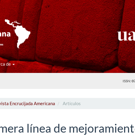
rca de
ISSN:
0
vista Encrucijada Americana
Artículos
imera línea de mejoramien