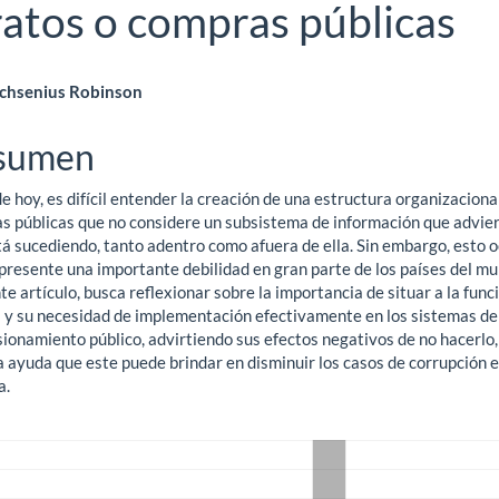
ratos o compras públicas
ntenido
chsenius Robinson
ncipal
sumen
de hoy, es difícil entender la creación de una estructura organizaciona
ículo
s públicas que no considere un subsistema de información que advier
á sucediendo, tanto adentro como afuera de ella. Sin embargo, esto o
 presente una importante debilidad en gran parte de los países del mu
te artículo, busca reflexionar sobre la importancia de situar a la func
l y su necesidad de implementación efectivamente en los sistemas de
ionamiento público, advirtiendo sus efectos negativos de no hacerlo,
a ayuda que este puede brindar en disminuir los casos de corrupción 
a.
gas