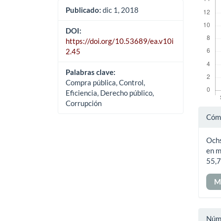
Publicado:
dic 1, 2018
DOI:
https://doi.org/10.53689/ea.v10i
2.45
Palabras clave:
Compra pública, Control,
Eficiencia, Derecho público,
Corrupción
Det
Cómo
del
Ochs
art
en m
55,7
M
Núm