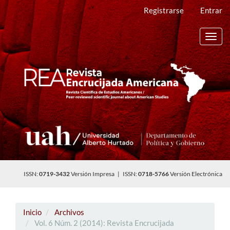
Navegación
Registrarse
Entrar
principal
Contenido
principal
Toggl
Barra
navig
lateral
ISSN:
0719-3432
Versión Impresa | ISSN:
0718-5766
Versión Electrónica
Inicio
Archivos
Vol. 6 Núm. 2 (2014): Revista Encrucijada