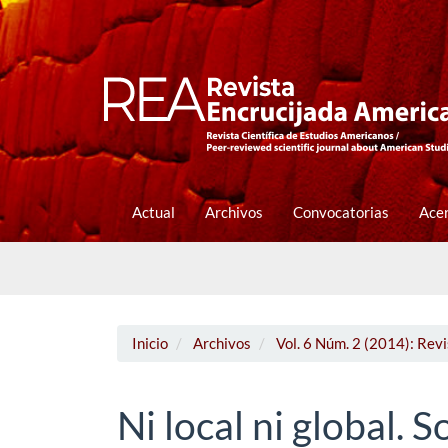
Navegación
principal
Contenido
principal
Barra
lateral
Actual
Archivos
Convocatorias
Ace
Inicio
Archivos
Vol. 6 Núm. 2 (2014): Rev
Ni local ni global. 