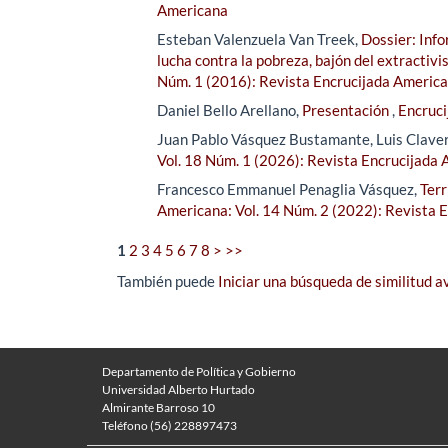
Americana
Esteban Valenzuela Van Treek,
Dossier: Inf
lucha contra la pobreza, bajón del extractivi
Núm. 1 (2016): Revista Encrucijada Americ
Daniel Bello Arellano,
Presentación
,
Encruci
Juan Pablo Vásquez Bustamante, Luis Clave
Vol. 18 Núm. 1 (2026): Revista Encrucijada
Francesco Emmanuel Penaglia Vásquez,
Terr
Americana: Vol. 14 Núm. 2 (2022): Revista 
1
2
3
4
5
6
7
8
>
>>
También puede
Iniciar una búsqueda de similitud 
Departamento de Política y Gobierno
Universidad Alberto Hurtado
Almirante Barroso 10
Teléfono (56) 228897473