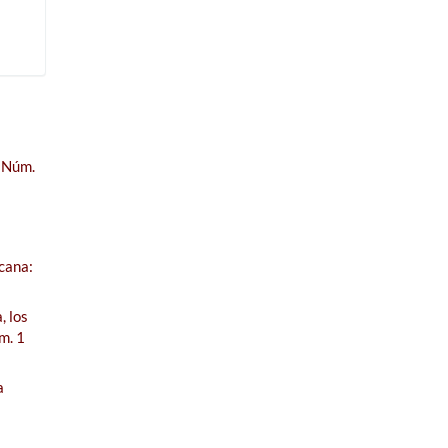
5 Núm.
cana:
, los
m. 1
a