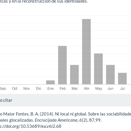
icas y en la reconstrucción de sus identidades.
gas
alles
 citar
o Maior Fontes, B. A. (2014). Ni local ni global. Sobre las sociabilidad
ículo
uales glocalizadas.
Encrucijada Americana
,
6
(2), 87,99.
s://doi.org/10.53689/ea.v6i2.68