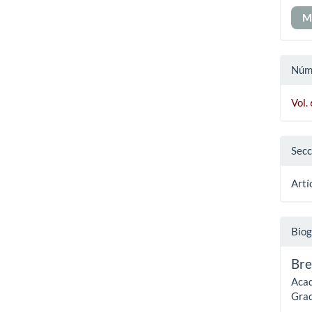
M
Núm
Vol.
Secc
Artí
Biog
Bre
Acad
Grad