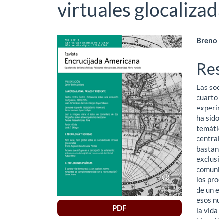
virtuales glocaliza
Barra
Co
Breno 
lateral
pri
Re
del
del
Las so
artículo
art
cuarto
experim
ha sido
temátic
central
bastant
exclusi
comunic
los pro
de un e
esos n
PDF
la vida