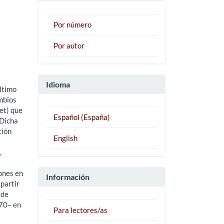
Por número
Por autor
Idioma
ltimo
mbios
et) que
Español (España)
 Dicha
tión
English
,
iones en
Información
 partir
 de
970– en
Para lectores/as