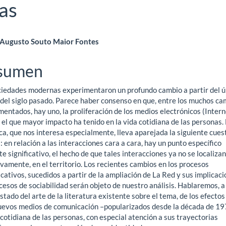
das
ntenido
Augusto Souto Maior Fontes
ncipal
sumen
ciedades modernas experimentaron un profundo cambio a partir del ú
ículo
 del siglo pasado. Parece haber consenso en que, entre los muchos ca
entados, hay uno, la proliferación de los medios electrónicos (Intern
 el que mayor impacto ha tenido en la vida cotidiana de las personas.
a, que nos interesa especialmente, lleva aparejada la siguiente cues
: en relación a las interacciones cara a cara, hay un punto específico
e significativo, el hecho de que tales interacciones ya no se localizan
vamente, en el territorio. Los recientes cambios en los procesos
ativos, sucedidos a partir de la ampliación de La Red y sus implicac
cesos de sociabilidad serán objeto de nuestro análisis. Hablaremos, a
stado del arte de la literatura existente sobre el tema, de los efectos
uevos medios de comunicación –popularizados desde la década de 1
 cotidiana de las personas, con especial atención a sus trayectorias