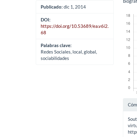
biográf
Publicado:
dic 1, 2014
Descar
DOI:
https://doi.org/10.53689/ea.v6i2.
68
Palabras clave:
Redes Sociales, local, global,
sociabilidades
Det
Cómo
del
Sout
art
virt
http