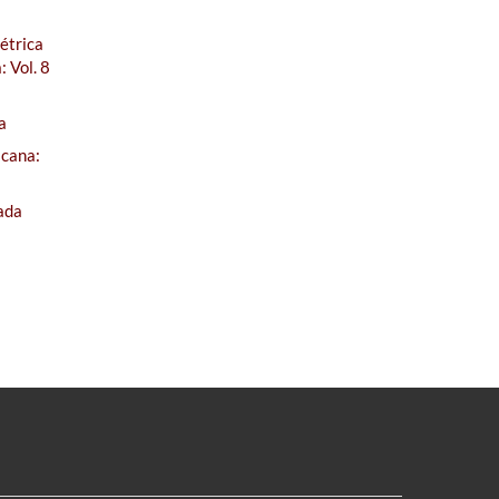
étrica
 Vol. 8
a
icana:
ada