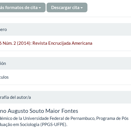
ás formatos de cita
Descargar cita
ero
 6 Núm. 2 (2014): Revista Encrucijada Americana
ión
culos
rafía del autor/a
no Augusto Souto Maior Fontes
émico de la Universidade Federal de Pernambuco, Programa de Pós
uação em Sociologia (PPGS-UFPE).