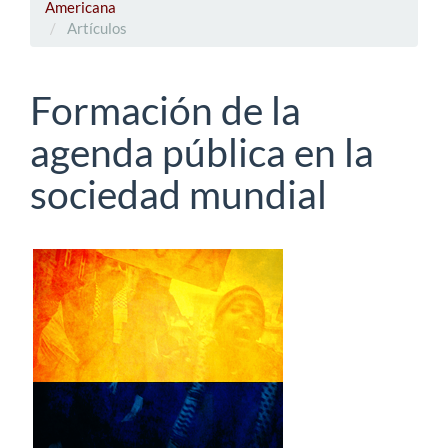
Americana
Artículos
Formación de la
agenda pública en la
sociedad mundial
Barra
lateral
del
artículo