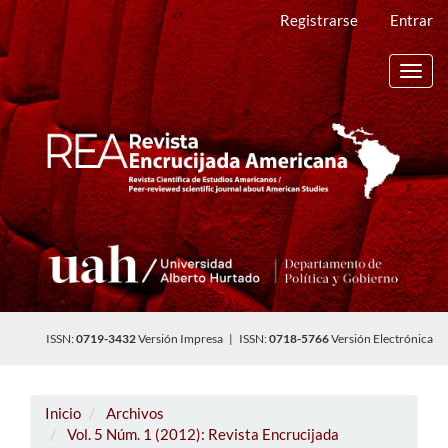
Navegación
Registrarse
Entrar
principal
Contenido
principal
Toggl
Barra
navig
lateral
ISSN:
0719-3432
Versión Impresa | ISSN:
0718-5766
Versión Electrónica
Inicio
Archivos
Vol. 5 Núm. 1 (2012): Revista Encrucijada