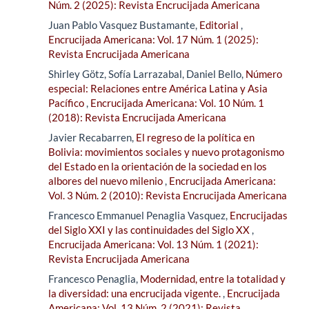
Núm. 2 (2025): Revista Encrucijada Americana
Juan Pablo Vasquez Bustamante,
Editorial
,
Encrucijada Americana: Vol. 17 Núm. 1 (2025):
Revista Encrucijada Americana
Shirley Götz, Sofía Larrazabal, Daniel Bello,
Número
especial: Relaciones entre América Latina y Asia
Pacífico
,
Encrucijada Americana: Vol. 10 Núm. 1
(2018): Revista Encrucijada Americana
Javier Recabarren,
El regreso de la política en
Bolivia: movimientos sociales y nuevo protagonismo
del Estado en la orientación de la sociedad en los
albores del nuevo milenio
,
Encrucijada Americana:
Vol. 3 Núm. 2 (2010): Revista Encrucijada Americana
Francesco Emmanuel Penaglia Vasquez,
Encrucijadas
del Siglo XXI y las continuidades del Siglo XX
,
Encrucijada Americana: Vol. 13 Núm. 1 (2021):
Revista Encrucijada Americana
Francesco Penaglia,
Modernidad, entre la totalidad y
la diversidad: una encrucijada vigente.
,
Encrucijada
Americana: Vol. 13 Núm. 2 (2021): Revista