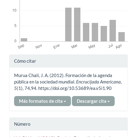
Detalles
Cómo citar
del
Murua Chali, J. A. (2012). Formación de la agenda
artículo
pública en la sociedad mundial.
Encrucijada Americana
,
5
(1), 74,94. https://doi.org/10.53689/ea.v5i1.90
Más formatos de cita
Descargar cita
Número