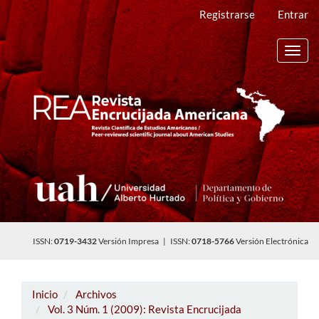
Navegación
Registrarse
Entrar
principal
Contenido
principal
Toggl
Barra
navig
lateral
ISSN:
0719-3432
Versión Impresa | ISSN:
0718-5766
Versión Electrónica
Inicio
Archivos
Vol. 3 Núm. 1 (2009): Revista Encrucijada