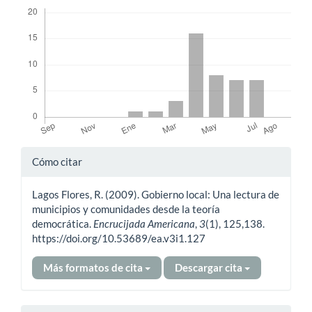
Descargas
Detalles
Cómo citar
del
Lagos Flores, R. (2009). Gobierno local: Una lectura de
artículo
municipios y comunidades desde la teoría
democrática.
Encrucijada Americana
,
3
(1), 125,138.
https://doi.org/10.53689/ea.v3i1.127
Más formatos de cita
Descargar cita