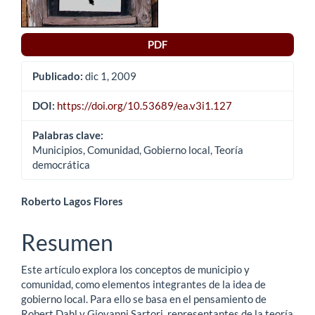
PDF
Publicado:
dic 1, 2009
DOI:
https://doi.org/10.53689/ea.v3i1.127
Palabras clave:
Municipios, Comunidad, Gobierno local, Teoría
democrática
Contenido
Roberto Lagos Flores
principal
Resumen
del
Este artículo explora los conceptos de municipio y
artículo
comunidad, como elementos integrantes de la idea de
gobierno local. Para ello se basa en el pensamiento de
Robert Dahl y Giovanni Sartori, representantes de la teoría