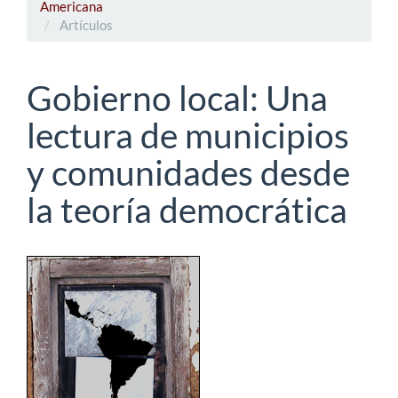
Americana
Artículos
Gobierno local: Una
lectura de municipios
y comunidades desde
la teoría democrática
Barra
lateral
del
artículo