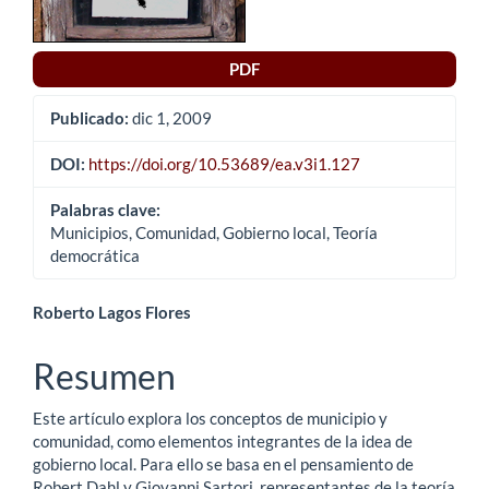
PDF
Publicado:
dic 1, 2009
DOI:
https://doi.org/10.53689/ea.v3i1.127
Palabras clave:
Municipios, Comunidad, Gobierno local, Teoría
democrática
Contenido
Roberto Lagos Flores
principal
Resumen
del
Este artículo explora los conceptos de municipio y
artículo
comunidad, como elementos integrantes de la idea de
gobierno local. Para ello se basa en el pensamiento de
Robert Dahl y Giovanni Sartori, representantes de la teoría