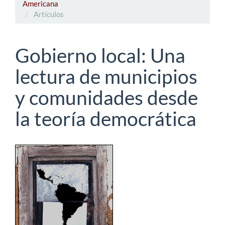
Americana
Artículos
Gobierno local: Una
lectura de municipios
y comunidades desde
la teoría democrática
Barra
lateral
del
artículo