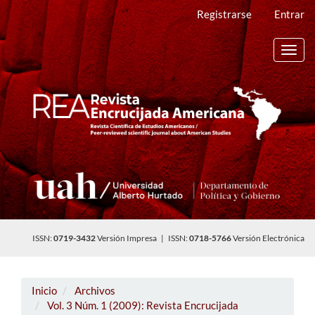
Navegación
Registrarse
Entrar
principal
Contenido
principal
Toggl
Barra
navig
lateral
ISSN:
0719-3432
Versión Impresa | ISSN:
0718-5766
Versión Electrónica
Inicio
Archivos
Vol. 3 Núm. 1 (2009): Revista Encrucijada