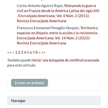
Carlos Antonio Aguirre Rojas,
Releyendo la guerra
civil en Francia desde la América Latina del siglo XXI
,
Encrucijada Americana: Vol. 4 Núm. 2 (2011):
Revista Encrucijada Americana
Francesco Emmanuel Penaglia Vásquez,
Territorio y
espacios en disputa: entre la acción y la resistencia
,
Encrucijada Americana: Vol. 14 Núm. 2 (2022):
Revista Encrucijada Americana
<<
<
1
2
3
4
5
6
7
8
>
>>
También puede
Iniciar una búsqueda de similitud avanzada
para este artículo.
Enviar
Enviar un artículo
un
artículo
Navegar