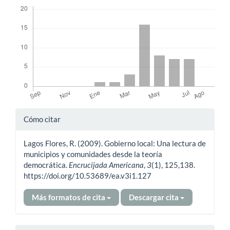
Descargas
Detalles
Cómo citar
del
Lagos Flores, R. (2009). Gobierno local: Una lectura de
artículo
municipios y comunidades desde la teoría
democrática.
Encrucijada Americana
,
3
(1), 125,138.
https://doi.org/10.53689/ea.v3i1.127
Más formatos de cita
Descargar cita