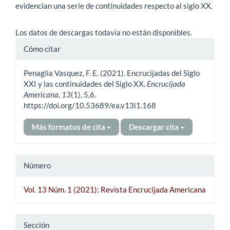
evidencian una serie de continuidades respecto al siglo XX.
Descargas
Los datos de descargas todavía no están disponibles.
Detalles
Cómo citar
del
Penaglia Vasquez, F. E. (2021). Encrucijadas del Siglo
artículo
XXI y las continuidades del Siglo XX.
Encrucijada
Americana
,
13
(1), 5,6.
https://doi.org/10.53689/ea.v13i1.168
Más formatos de cita
Descargar cita
Número
Vol. 13 Núm. 1 (2021): Revista Encrucijada Americana
Sección