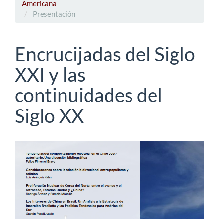
Americana
Presentación
Encrucijadas del Siglo
XXI y las
continuidades del
Siglo XX
Barra
lateral
del
artículo