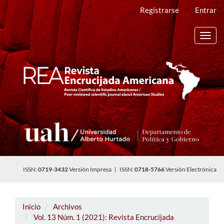
Navegación
Registrarse
Entrar
principal
Contenido
principal
Toggl
Barra
navig
lateral
ISSN:
0719-3432
Versión Impresa | ISSN:
0718-5766
Versión Electrónica
Inicio
Archivos
Vol. 13 Núm. 1 (2021): Revista Encrucijada