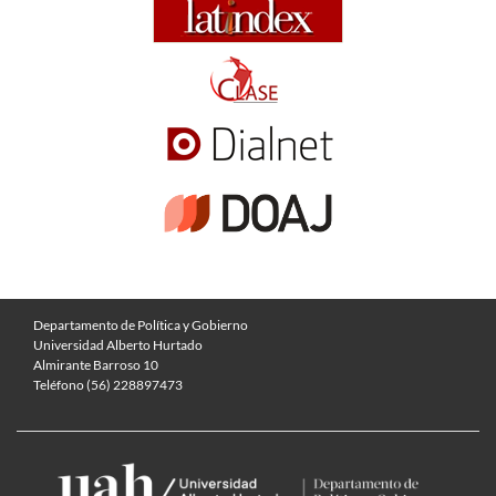
Departamento de Política y Gobierno
Universidad Alberto Hurtado
Almirante Barroso 10
Teléfono (56) 228897473