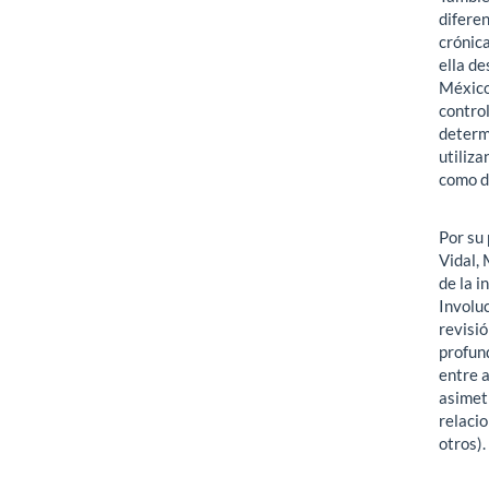
difere
crónica
ella de
México
control
determi
utiliza
como di
Por su
Vidal, 
de la 
Involuc
revisió
profund
entre a
asimet
relacio
otros).