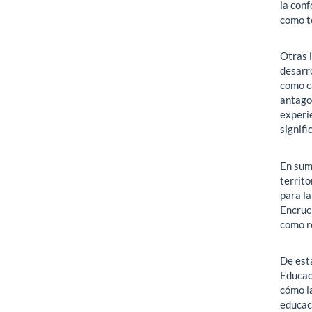
la con
como te
Otras l
desarro
como ca
antago
experie
signifi
En suma
territo
para la
Encruc
como re
De est
Educac
cómo l
educac