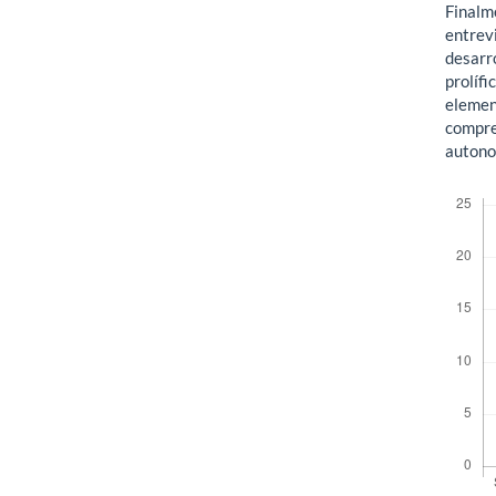
Finalm
entrev
desarro
prolífi
elemen
compre
autonom
Descar