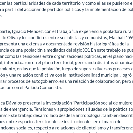
er las particularidades de cada territorio, y cómo ellas se pusieron e
 a partir del accionar de partidos políticos y la implementación de pol
s.
parte, Ignacio Méndez, con el trabajo “La experiencia pobladora rural
ello Oliva y los conflictos entre socialistas y comunistas, Machalí 19
 presenta una extensa y documentada revisión historiográfica de la
encia de una población a mediados del siglo XX. En este trabajo se p
r cómo las tensiones entre organizaciones políticas, en el plano naci
l, interactuaron en el plano territorial, generando distintas dinámica
miento, en las que la población, luego de superar diversos procesos 
ón y una relación conflictiva con la institucionalidad municipal, logró
rar procesos de autogobierno, en una relación de colaboración, pero 
tación con el Partido Comunista.
ca Dávalos presenta la investigación “Participación social de mujere
la de emergencia. Tensiones y apropiaciones situadas de la política so
na”. Este trabajo desarrollado desde la antropología, también describ
es entre espacios territoriales e institucionales en el marco de
nciones sociales, respecto a relaciones de clientelismo y transferenc