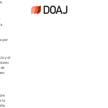
a,
y
ra
ta por
io y el
ntales
2 de
nen
a
bre
e la
mite