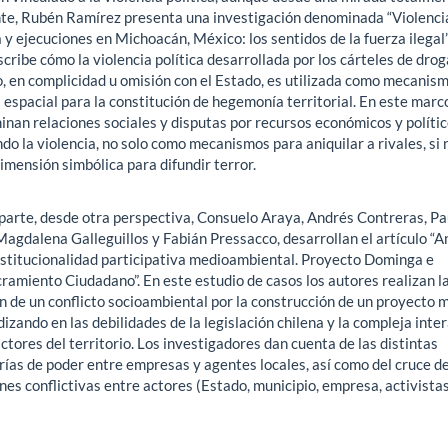
nte, Rubén Ramírez presenta una investigación denominada “Violenci
 y ejecuciones en Michoacán, México: los sentidos de la fuerza ilegal”
scribe cómo la violencia política desarrollada por los cárteles de drog
, en complicidad u omisión con el Estado, es utilizada como mecanis
 espacial para la constitución de hegemonía territorial. En este marc
nan relaciones sociales y disputas por recursos económicos y polític
ndo la violencia, no solo como mecanismos para aniquilar a rivales, si 
mensión simbólica para difundir terror.
 parte, desde otra perspectiva, Consuelo Araya, Andrés Contreras, Pa
Magdalena Galleguillos y Fabián Pressacco, desarrollan el artículo “An
institucionalidad participativa medioambiental. Proyecto Dominga e
ramiento Ciudadano”. En este estudio de casos los autores realizan l
n de un conflicto socioambiental por la construcción de un proyecto m
izando en las debilidades de la legislación chilena y la compleja inte
ctores del territorio. Los investigadores dan cuenta de las distintas
rías de poder entre empresas y agentes locales, así como del cruce d
nes conflictivas entre actores (Estado, municipio, empresa, activistas