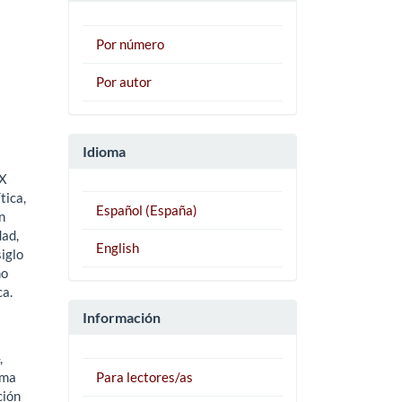
Por número
Por autor
Idioma
IX
tica,
Español (España)
n
dad,
English
siglo
mo
ca.
Información
,
ema
Para lectores/as
ción