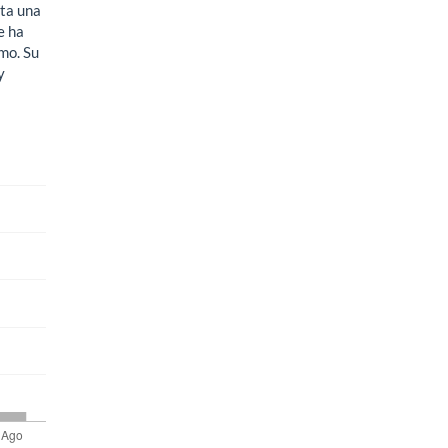
nta una
e ha
mo. Su
y