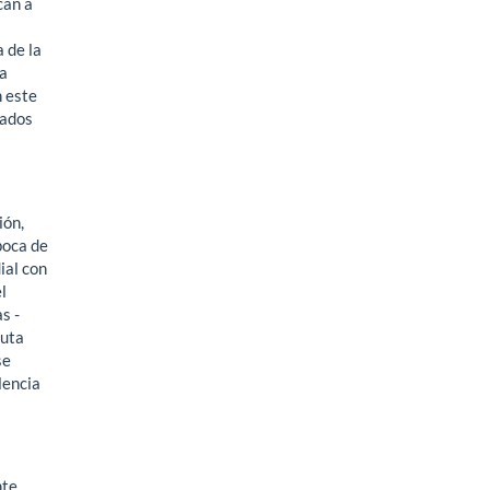
can a
 de la
sa
n este
dados
ón,
poca de
ial con
l
s -
puta
se
lencia
s
nte