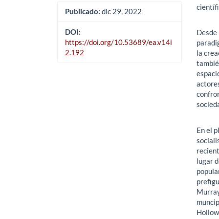
científ
Publicado:
dic 29, 2022
DOI:
Desde l
https://doi.org/10.53689/ea.v14i
paradi
2.192
la crea
tambié
espaci
actores
confron
socieda
En el p
social
recient
lugar d
popular
prefig
Murray 
muncipa
Hollow