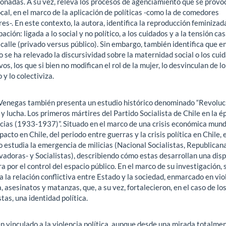
ionadas. A su vez, releva los procesos de agenciamiento que se provo
ocal, en el marco de la aplicación de políticas -como la de comedores
es-. En este contexto, la autora, identifica la reproducción feminizada
pación: ligada a lo social y no político, a los cuidados y a la tensión ca
calle (privado versus público). Sin embargo, también identifica que e
 se ha relevado la discursividad sobre la maternidad social o los cui
vos, los que si bien no modifican el rol de la mujer, lo desvinculan de lo
 y lo colectiviza.
Venegas también presenta un estudio histórico denominado “Revoluci
y lucha. Los primeros mártires del Partido Socialista de Chile en la é
icias (1933-1937)”. Situado en el marco de una crisis económica mund
pacto en Chile, del periodo entre guerras y la crisis política en Chile, e
o estudia la emergencia de milicias (Nacional Socialistas, Republicana
vadoras- y Socialistas), describiendo cómo estas desarrollan una dis
ra por el control del espacio público. En el marco de su investigación, 
 la relación conflictiva entre Estado y la sociedad, enmarcado en vio
a, asesinatos y matanzas, que, a su vez, fortalecieron, en el caso de lo
stas, una identidad política.
n vinculado a la violencia política, aunque desde una mirada totalme