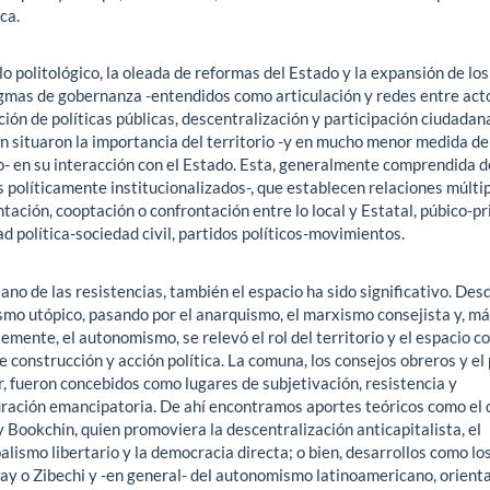
ica.
o politológico, la oleada de reformas del Estado y la expansión de los
gmas de gobernanza -entendidos como articulación y redes entre act
ción de políticas públicas, descentralización y participación ciudadana
n situaron la importancia del territorio -y en mucho menor medida de
o- en su interacción con el Estado. Esta, generalmente comprendida 
 políticamente institucionalizados-, que establecen relaciones múlti
tación, cooptación o confrontación entre lo local y Estatal, púbico-pr
d política-sociedad civil, partidos políticos-movimientos.
lano de las resistencias, también el espacio ha sido significativo. Desd
ismo utópico, pasando por el anarquismo, el marxismo consejista y, m
emente, el autonomismo, se relevó el rol del territorio y el espacio c
e construcción y acción política. La comuna, los consejos obreros y el
, fueron concebidos como lugares de subjetivación, resistencia y
uración emancipatoria. De ahí encontramos aportes teóricos como el 
Bookchin, quien promoviera la descentralización anticapitalista, el
lismo libertario y la democracia directa; o bien, desarrollos como lo
ay o Zibechi y -en general- del autonomismo latinoamericano, orient