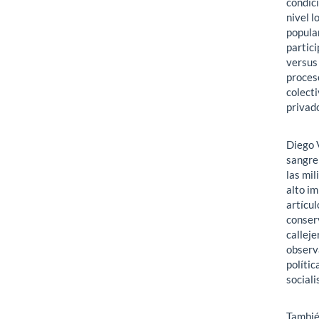
condic
nivel l
popular
partici
versus 
proceso
colecti
privado
Diego 
sangre 
las mil
alto im
artícul
conser
calleje
observa
polític
sociali
Tambié