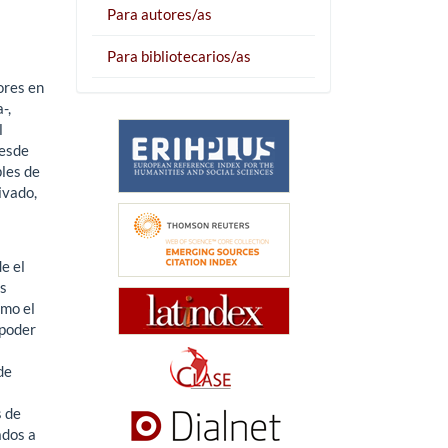
Para autores/as
Para bibliotecarios/as
ores en
-,
l
desde
ples de
ivado,
e el
ás
omo el
 poder
de
s de
ados a