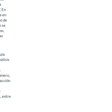
a
. En
a en
mo de
o se
os,
no
ula
álisis
a
inero,
racción
e
, entre