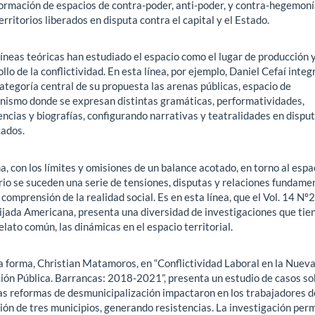
formación de espacios de contra-poder, anti-poder, y contra-hegemoní
rritorios liberados en disputa contra el capital y el Estado.
íneas teóricas han estudiado el espacio como el lugar de producción 
llo de la conflictividad. En esta línea, por ejemplo, Daniel Cefaí integ
tegoría central de su propuesta las arenas públicas, espacio de
nismo donde se expresan distintas gramáticas, performatividades,
ncias y biografías, configurando narrativas y teatralidades en dispu
cados.
, con los límites y omisiones de un balance acotado, en torno al espac
rio se suceden una serie de tensiones, disputas y relaciones fundame
 comprensión de la realidad social. Es en esta línea, que el Vol. 14 Nº
ijada Americana, presenta una diversidad de investigaciones que tie
lato común, las dinámicas en el espacio territorial.
a forma, Christian Matamoros, en “Conflictividad Laboral en la Nuev
ión Pública. Barrancas: 2018-2021”, presenta un estudio de casos so
as reformas de desmunicipalización impactaron en los trabajadores d
ión de tres municipios, generando resistencias. La investigación per