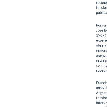
reconoc
tensión
pública
Por su 
José B
1967”,
experi
observa
regiona
agencia
represi
configu
supedi
Francis
una vil
Argenti
tension
interve