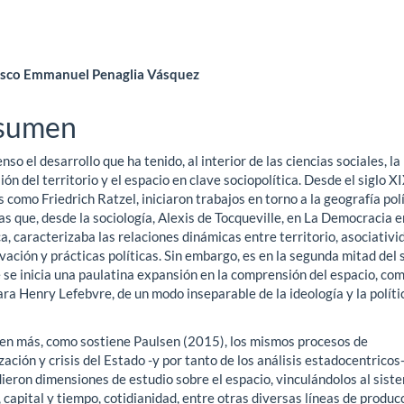
ntenido
sco Emmanuel Penaglia Vásquez
ncipal
sumen
nso el desarrollo que ha tenido, al interior de las ciencias sociales, la
ículo
ón del territorio y el espacio en clave sociopolítica. Desde el siglo X
 como Friedrich Ratzel, iniciaron trabajos en torno a la geografía polí
s que, desde la sociología, Alexis de Tocqueville, en La Democracia e
, caracterizaba las relaciones dinámicas entre territorio, asociativi
vación y prácticas políticas. Sin embargo, es en la segunda mitad del 
 se inicia una paulatina expansión en la comprensión del espacio, co
ra Henry Lefebvre, de un modo inseparable de la ideología y la políti
 en más, como sostiene Paulsen (2015), los mismos procesos de
zación y crisis del Estado -y por tanto de los análisis estadocentricos-
ieron dimensiones de estudio sobre el espacio, vinculándolos al sist
capital y tiempo, cotidianidad, entre otras diversas líneas de produc