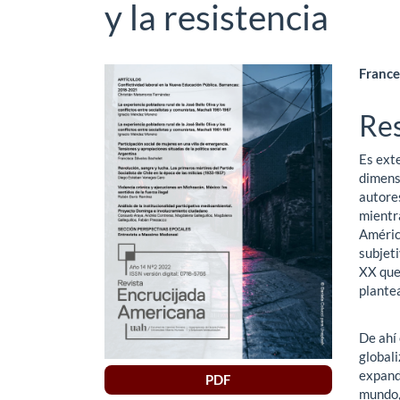
y la resistencia
Barra
Co
France
lateral
pri
Re
del
del
Es exte
artículo
art
dimensi
autores
mientra
América
subjeti
XX que
plantea
De ahí
globali
expand
PDF
mundo, 