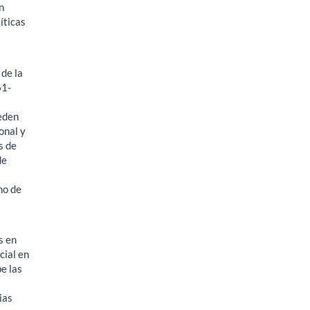
n
íticas
 de la
61-
ueden
onal y
s de
de
no de
s en
cial en
e las
ias