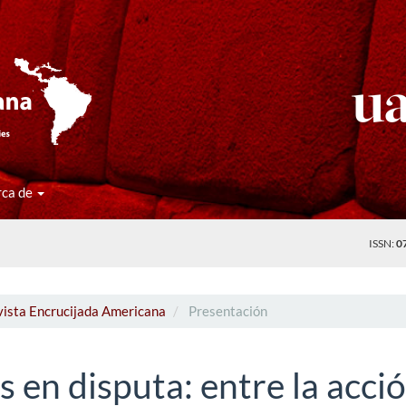
rca de
ISSN:
0
vista Encrucijada Americana
Presentación
s en disputa: entre la acci