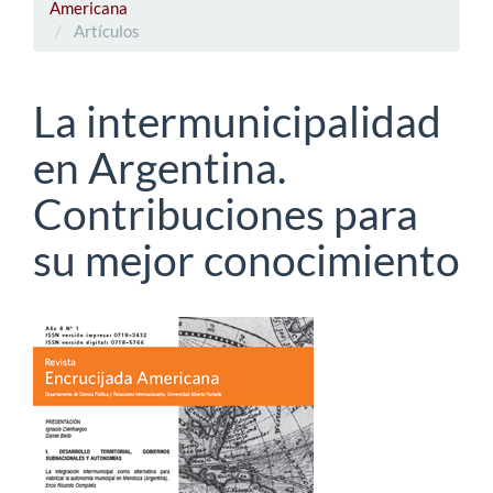
Americana
Artículos
La intermunicipalidad
en Argentina.
Contribuciones para
su mejor conocimiento
Barra
lateral
del
artículo