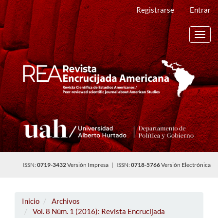
Navegación
Registrarse
Entrar
principal
Contenido
principal
Toggl
Barra
navig
lateral
ISSN:
0719-3432
Versión Impresa | ISSN:
0718-5766
Versión Electrónica
Inicio
Archivos
Vol. 8 Núm. 1 (2016): Revista Encrucijada