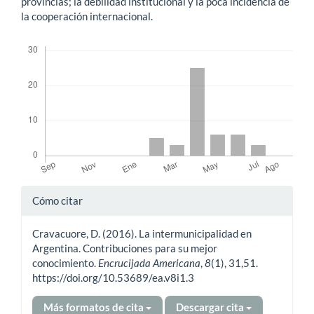
provincias; la debilidad institucional y la poca incidencia de
la cooperación internacional.
Descargas
Detalles
Cómo citar
del
Cravacuore, D. (2016). La intermunicipalidad en
artículo
Argentina. Contribuciones para su mejor
conocimiento.
Encrucijada Americana
,
8
(1), 31,51.
https://doi.org/10.53689/ea.v8i1.3
Más formatos de cita
Descargar cita