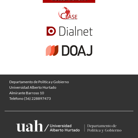
Departamento de Política y Gobierno
Universidad Alberto Hurtado
Almirante Barroso 10
Teléfono (56) 228897473