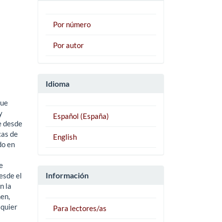
Por número
Por autor
Idioma
que
y
Español (España)
e desde
cas de
English
do en
e
Información
esde el
n la
men,
lquier
Para lectores/as