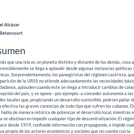
ntenido
el Alcàzar
 Betancourt
ncipal
sumen
ículo
ás que una isla es un planeta distinto y distante de los demás, cosa 
ensiblemente se llega a aplaudir desde algunas instancias políticas 
icas. Sorprendentemente, los panegiristas del régimen castrista, qu
aparición de la URSS no atiende adecuadamente las necesidades bási
udadanos, aplauden cuando éste se niega a introducir cambios de cala
epción del país, y se opone –por ejemplo- a conceder autonomía a las
es locales que, propiciando un desarrollo sostenible, podrían paliar d
efectiva las graves carencias de todo tipo que sufren los cubanos. D
habla de manera retórica de potenciar el desarrollo local, mientras e
a se obstinan en impedir cualquier tipo de descentralización. El régi
ace desde 1959, confunde información con propaganda, e impide cua
iva propia de los actores económicos y sociales que no cuente con la