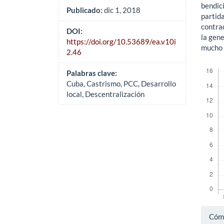
bendici
Publicado:
dic 1, 2018
partid
contra
DOI:
la gene
https://doi.org/10.53689/ea.v10i
mucho 
2.46
Descar
Palabras clave:
Cuba, Castrismo, PCC, Desarrollo
local, Descentralización
Det
Cómo