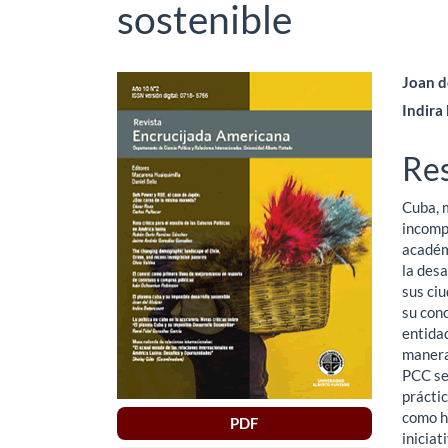
sostenible
Barra
Co
Joan d
Indira
lateral
pri
del
del
Re
artículo
art
Cuba, m
incompr
académ
la des
sus ci
su conc
entidad
manera 
PCC se 
práctic
como h
PDF
iniciat