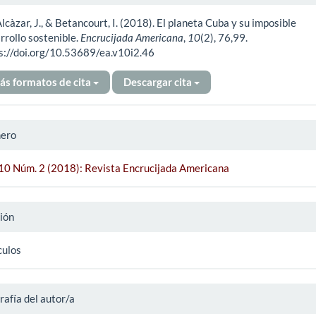
Alcàzar, J., & Betancourt, I. (2018). El planeta Cuba y su imposible
ículo
rrollo sostenible.
Encrucijada Americana
,
10
(2), 76,99.
s://doi.org/10.53689/ea.v10i2.46
ás formatos de cita
Descargar cita
ero
 10 Núm. 2 (2018): Revista Encrucijada Americana
ión
culos
rafía del autor/a