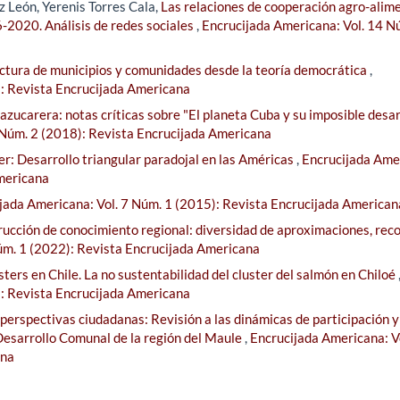
 León, Yerenis Torres Cala,
Las relaciones de cooperación agro-alim
-2020. Análisis de redes sociales
,
Encrucijada Americana: Vol. 14 N
ectura de municipios y comunidades desde la teoría democrática
,
): Revista Encrucijada Americana
a azucarera: notas críticas sobre "El planeta Cuba y su imposible desar
 Núm. 2 (2018): Revista Encrucijada Americana
er: Desarrollo triangular paradojal en las Américas
,
Encrucijada Ame
Americana
jada Americana: Vol. 7 Núm. 1 (2015): Revista Encrucijada American
rucción de conocimiento regional: diversidad de aproximaciones, reco
úm. 1 (2022): Revista Encrucijada Americana
sters en Chile. La no sustentabilidad del cluster del salmón en Chiloé
): Revista Encrucijada Americana
perspectivas ciudadanas: Revisión a las dinámicas de participación y
Desarrollo Comunal de la región del Maule
,
Encrucijada Americana: V
ana