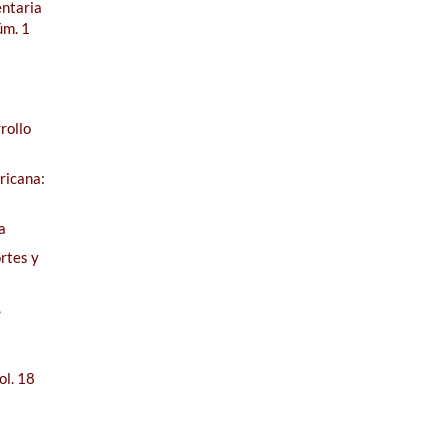
entaria
úm. 1
rollo
ricana:
a
rtes y
,
ol. 18