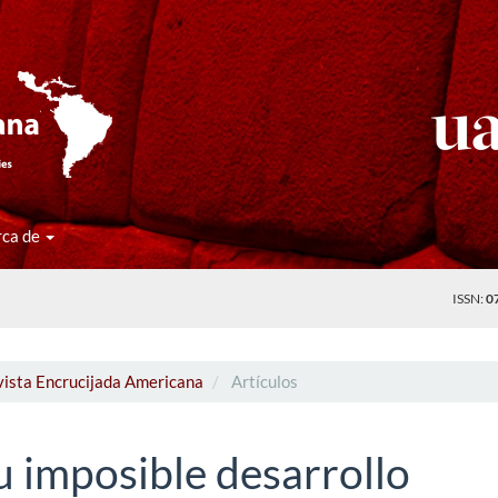
rca de
ISSN:
0
vista Encrucijada Americana
Artículos
u imposible desarrollo