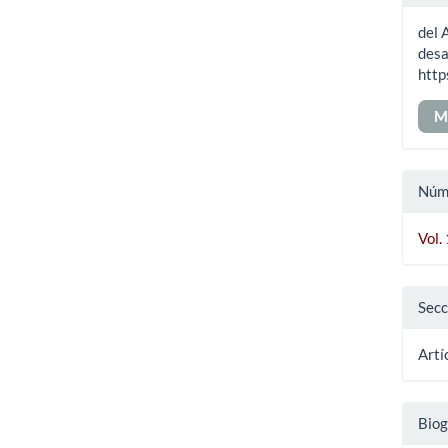
del
del 
art
desa
http
M
Núm
Vol.
Secc
Artí
Biog