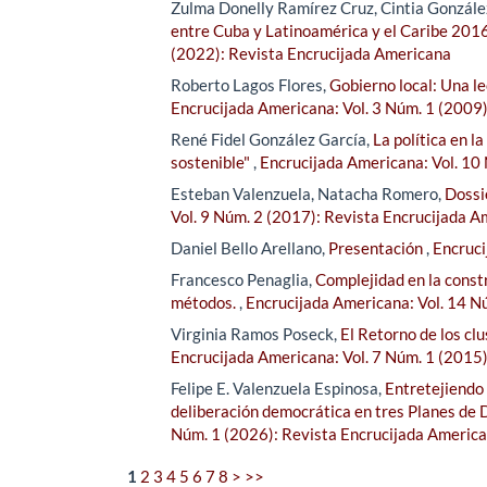
Zulma Donelly Ramírez Cruz, Cintia González
entre Cuba y Latinoamérica y el Caribe 2016
(2022): Revista Encrucijada Americana
Roberto Lagos Flores,
Gobierno local: Una l
Encrucijada Americana: Vol. 3 Núm. 1 (2009
René Fidel González García,
La política en l
sostenible"
,
Encrucijada Americana: Vol. 10
Esteban Valenzuela, Natacha Romero,
Dossi
Vol. 9 Núm. 2 (2017): Revista Encrucijada 
Daniel Bello Arellano,
Presentación
,
Encruci
Francesco Penaglia,
Complejidad en la const
métodos.
,
Encrucijada Americana: Vol. 14 N
Virginia Ramos Poseck,
El Retorno de los clu
Encrucijada Americana: Vol. 7 Núm. 1 (2015
Felipe E. Valenzuela Espinosa,
Entretejiendo 
deliberación democrática en tres Planes de 
Núm. 1 (2026): Revista Encrucijada Americ
1
2
3
4
5
6
7
8
>
>>