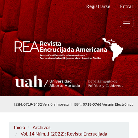
Navegación
Registrarse
Entrar
principal
Contenido
principal
Toggl
Barra
navig
lateral
ISSN:
0719-3432
Versión Impresa | ISSN:
0718-5766
Versión Electrónica
Inicio
Archivos
Vol. 14 Núm. 1 (2022): Revista Encrucijada