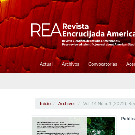
Navegación
principal
Contenido
principal
Barra
lateral
Actual
Archivos
Convocatorias
Ace
Inicio
Archivos
Vol. 14 Núm. 1 (2022): Re
Public