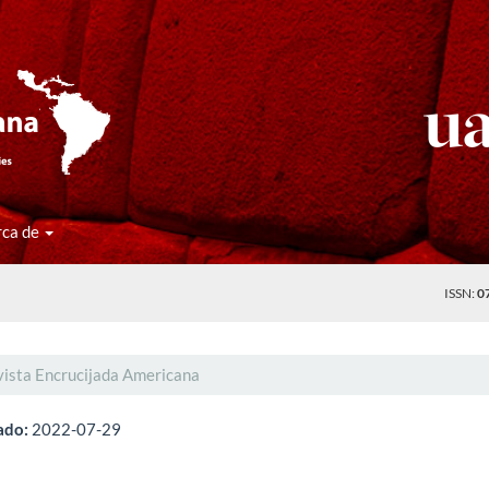
rca de
ISSN:
0
vista Encrucijada Americana
ado:
2022-07-29