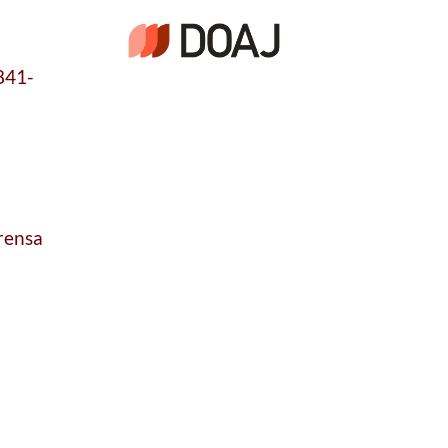
1841-
rensa