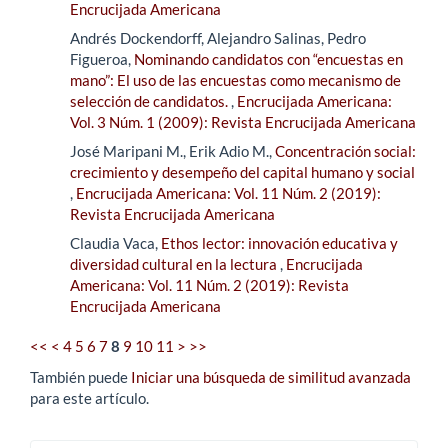
Encrucijada Americana
Andrés Dockendorff, Alejandro Salinas, Pedro
Figueroa,
Nominando candidatos con “encuestas en
mano”: El uso de las encuestas como mecanismo de
selección de candidatos.
,
Encrucijada Americana:
Vol. 3 Núm. 1 (2009): Revista Encrucijada Americana
José Maripani M., Erik Adio M.,
Concentración social:
crecimiento y desempeño del capital humano y social
,
Encrucijada Americana: Vol. 11 Núm. 2 (2019):
Revista Encrucijada Americana
Claudia Vaca,
Ethos lector: innovación educativa y
diversidad cultural en la lectura
,
Encrucijada
Americana: Vol. 11 Núm. 2 (2019): Revista
Encrucijada Americana
<<
<
4
5
6
7
8
9
10
11
>
>>
También puede
Iniciar una búsqueda de similitud avanzada
para este artículo.