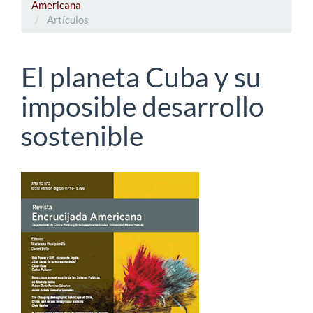
Americana
Artículos
El planeta Cuba y su
imposible desarrollo
sostenible
Barra
lateral
del
artículo