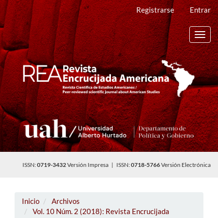
Navegación
Registrarse
Entrar
principal
Contenido
principal
Toggl
Barra
navig
lateral
ISSN:
0719-3432
Versión Impresa | ISSN:
0718-5766
Versión Electrónica
Inicio
Archivos
Vol. 10 Núm. 2 (2018): Revista Encrucijada