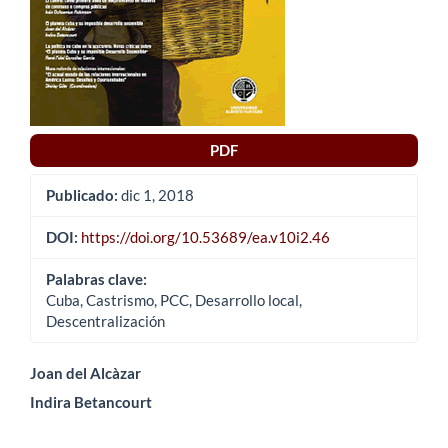
PDF
Publicado:
dic 1, 2018
DOI:
https://doi.org/10.53689/ea.v10i2.46
Palabras clave:
Cuba, Castrismo, PCC, Desarrollo local,
Descentralización
Contenido
Joan del Alcàzar
Indira Betancourt
principal