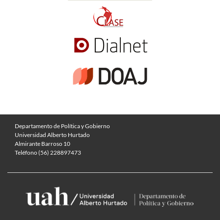
Departamento de Política y Gobierno
Universidad Alberto Hurtado
Almirante Barroso 10
Teléfono (56) 228897473