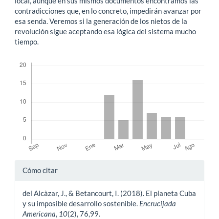
local, aunque en sus mismos documentos encontramos las
contradicciones que, en lo concreto, impedirán avanzar por
esa senda. Veremos si la generación de los nietos de la
revolución sigue aceptando esa lógica del sistema mucho
tiempo.
Descargas
Detalles
Cómo citar
del
del Alcàzar, J., & Betancourt, I. (2018). El planeta Cuba
artículo
y su imposible desarrollo sostenible.
Encrucijada
Americana
,
10
(2), 76,99.