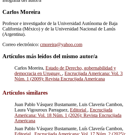
Biografía del autor/a
Carlos Moreira
Profesor e investigador de la Universidad Autónoma de Baja
California (México) y de la Universidad Nacional de Lanús
(Argentina).
Correo electrónico:
cmoreira@yahoo.com
Artículos más leídos del mismo autor/a
Carlos Moreira,
Estado de Derecho, gobernabilidad y
democracia en Uruguay.
,
Encrucijada Americana: Vol. 3
Núm. 1 (2009): Revista Encrucijada Americana
Artículos similares
Juan Pablo Vásquez Bustamante, Luis Claveria Cambon,
Laura Vigouroux Parraguez,
Editorial
,
Encrucijada
Americana: Vol. 18 Núm. 1 (2026): Revista Encrucijada
Americana
Juan Pablo Vásquez Bustamante, Luís Clavería Cambon,
Editorial
,
Encrucijada Americana: Vol. 17 Núm. 2 (2025):