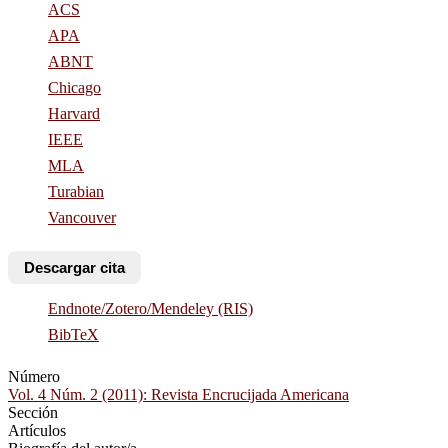
ACS
APA
ABNT
Chicago
Harvard
IEEE
MLA
Turabian
Vancouver
Descargar cita
Endnote/Zotero/Mendeley (RIS)
BibTeX
Número
Vol. 4 Núm. 2 (2011): Revista Encrucijada Americana
Sección
Artículos