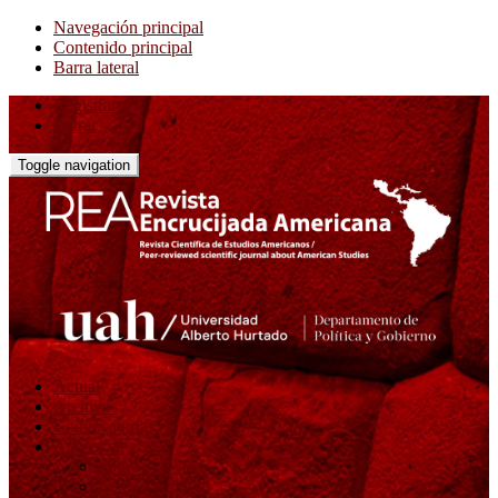
Navegación principal
Contenido principal
Barra lateral
Registrarse
Entrar
Toggle navigation
Actual
Archivos
Convocatorias
Acerca de
Sobre la revista
Equipo editorial