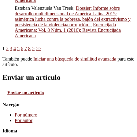
Americana
Esteban Valenzuela Van Treek,
Dossier: Informe sobre
desarrollo multidimensional de América Latina 2015:
asimétrica lucha contra la pobreza, bajón del extractivismo y
persistencia de la violencia/corrupción.
,
Encrucijada
Americana: Vol. 8 Núm. 1 (2016): Revista Encrucijada
Americana
1
2
3
4
5
6
7
8
>
>>
También puede
Iniciar una búsqueda de similitud avanzada
para este
artículo.
Enviar un artículo
Enviar un artículo
Navegar
Por número
Por autor
Idioma