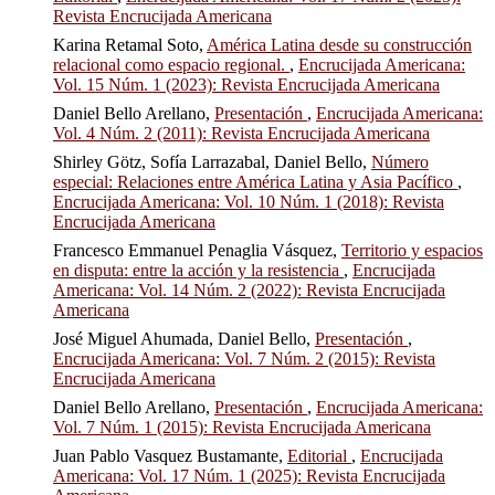
Revista Encrucijada Americana
Karina Retamal Soto,
América Latina desde su construcción
relacional como espacio regional.
,
Encrucijada Americana:
Vol. 15 Núm. 1 (2023): Revista Encrucijada Americana
Daniel Bello Arellano,
Presentación
,
Encrucijada Americana:
Vol. 4 Núm. 2 (2011): Revista Encrucijada Americana
Shirley Götz, Sofía Larrazabal, Daniel Bello,
Número
especial: Relaciones entre América Latina y Asia Pacífico
,
Encrucijada Americana: Vol. 10 Núm. 1 (2018): Revista
Encrucijada Americana
Francesco Emmanuel Penaglia Vásquez,
Territorio y espacios
en disputa: entre la acción y la resistencia
,
Encrucijada
Americana: Vol. 14 Núm. 2 (2022): Revista Encrucijada
Americana
José Miguel Ahumada, Daniel Bello,
Presentación
,
Encrucijada Americana: Vol. 7 Núm. 2 (2015): Revista
Encrucijada Americana
Daniel Bello Arellano,
Presentación
,
Encrucijada Americana:
Vol. 7 Núm. 1 (2015): Revista Encrucijada Americana
Juan Pablo Vasquez Bustamante,
Editorial
,
Encrucijada
Americana: Vol. 17 Núm. 1 (2025): Revista Encrucijada