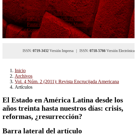
Indexaciones
Política de acceso abierto
Instrucciones para los autores
Ética y buenas prácticas editoriales
Pauta de Evaluación de Manuscrito
Copyright
Contacto
ISSN:
0719-3432
Versión Impresa | ISSN:
0718-5766
Versión Electrónica
Inicio
Archivos
Vol. 4 Núm. 2 (2011): Revista Encrucijada Americana
Artículos
El Estado en América Latina desde los
años treinta hasta nuestros días: crisis,
reformas, ¿resurrección?
Barra lateral del artículo