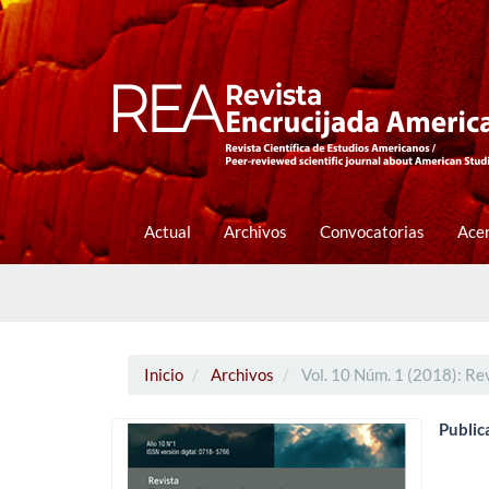
Navegación
principal
Contenido
principal
Barra
lateral
Actual
Archivos
Convocatorias
Ace
Inicio
Archivos
Vol. 10 Núm. 1 (2018): Re
Public