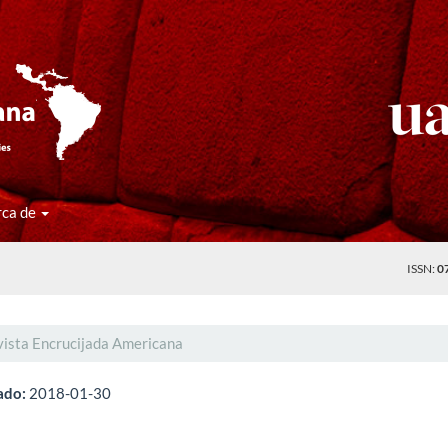
rca de
ISSN:
0
vista Encrucijada Americana
ado:
2018-01-30