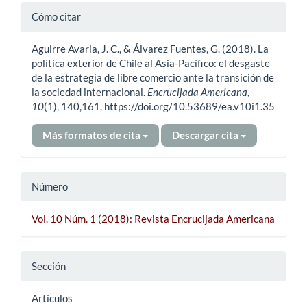
Detalles
Cómo citar
del
Aguirre Avaria, J. C., & Álvarez Fuentes, G. (2018). La
artículo
política exterior de Chile al Asia-Pacífico: el desgaste
de la estrategia de libre comercio ante la transición de
la sociedad internacional.
Encrucijada Americana
,
10
(1), 140,161. https://doi.org/10.53689/ea.v10i1.35
Más formatos de cita
Descargar cita
Número
Vol. 10 Núm. 1 (2018): Revista Encrucijada Americana
Sección
Artículos