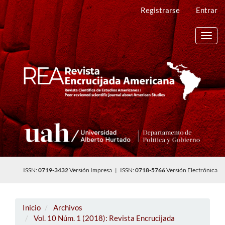
Navegación
Registrarse
Entrar
principal
Contenido
principal
Toggl
Barra
navig
lateral
ISSN:
0719-3432
Versión Impresa | ISSN:
0718-5766
Versión Electrónica
Inicio
Archivos
Vol. 10 Núm. 1 (2018): Revista Encrucijada