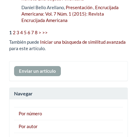
Daniel Bello Arellano,
Presentación
,
Encrucijada
Americana: Vol. 7 Núm. 1 (2015): Revista
Encrucijada Americana
1
2
3
4
5
6
7
8
>
>>
También puede
Iniciar una búsqueda de similitud avanzada
para este artículo.
Enviar
Enviar un artículo
un
artículo
Navegar
Por número
Por autor