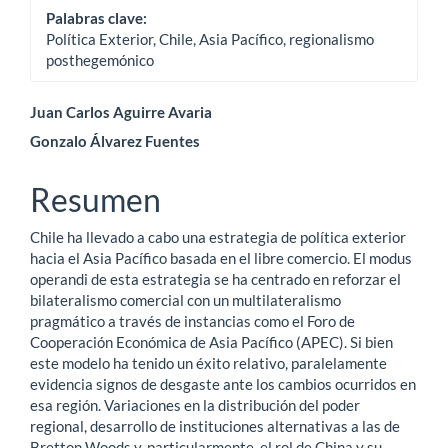
Palabras clave:
Política Exterior, Chile, Asia Pacífico, regionalismo
posthegemónico
Contenido
Juan Carlos Aguirre Avaria
Gonzalo Álvarez Fuentes
principal
del
Resumen
artículo
Chile ha llevado a cabo una estrategia de política exterior
hacia el Asia Pacífico basada en el libre comercio. El modus
operandi de esta estrategia se ha centrado en reforzar el
bilateralismo comercial con un multilateralismo
pragmático a través de instancias como el Foro de
Cooperación Económica de Asia Pacífico (APEC). Si bien
este modelo ha tenido un éxito relativo, paralelamente
evidencia signos de desgaste ante los cambios ocurridos en
esa región. Variaciones en la distribución del poder
regional, desarrollo de instituciones alternativas a las de
Bretton Woods y, particularmente, el rol de China y su