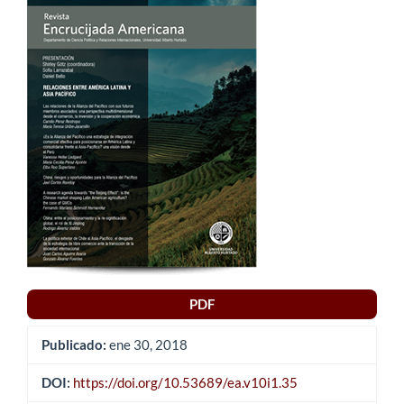
lateral
del
artículo
PDF
Publicado:
ene 30, 2018
DOI:
https://doi.org/10.53689/ea.v10i1.35