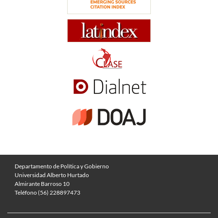
Departamento de Política y Gobierno
Universidad Alberto Hurtado
Almirante Barroso 10
Teléfono (56) 228897473