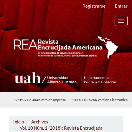
Navegación
Registrarse
Entrar
principal
Contenido
principal
Toggl
Barra
navig
lateral
ISSN:
0719-3432
Versión Impresa | ISSN:
0718-5766
Versión Electrónica
Inicio
Archivos
Vol. 10 Núm. 1 (2018): Revista Encrucijada