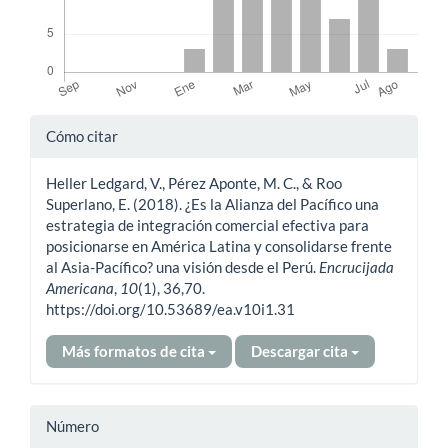
Detalles
Cómo citar
del
Heller Ledgard, V., Pérez Aponte, M. C., & Roo
artículo
Superlano, E. (2018). ¿Es la Alianza del Pacífico una
estrategia de integración comercial efectiva para
posicionarse en América Latina y consolidarse frente
al Asia-Pacífico? una visión desde el Perú.
Encrucijada
Americana
,
10
(1), 36,70.
https://doi.org/10.53689/ea.v10i1.31
Más formatos de cita
Descargar cita
Número