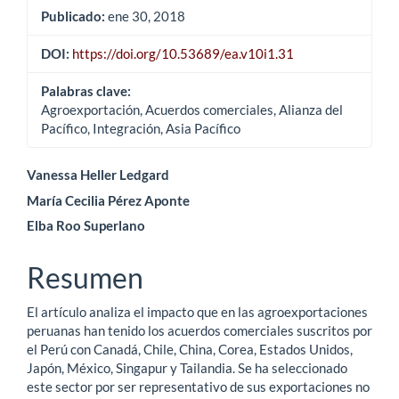
Publicado:
ene 30, 2018
DOI:
https://doi.org/10.53689/ea.v10i1.31
Palabras clave:
Agroexportación, Acuerdos comerciales, Alianza del
Pacífico, Integración, Asia Pacífico
Contenido
Vanessa Heller Ledgard
María Cecilia Pérez Aponte
principal
Elba Roo Superlano
del
artículo
Resumen
El artículo analiza el impacto que en las agroexportaciones
peruanas han tenido los acuerdos comerciales suscritos por
el Perú con Canadá, Chile, China, Corea, Estados Unidos,
Japón, México, Singapur y Tailandia. Se ha seleccionado
este sector por ser representativo de sus exportaciones no