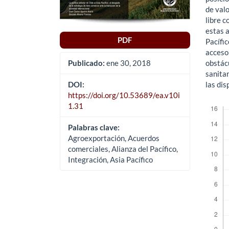
de val
libre 
estas 
PDF
Pacífi
acceso 
obstácu
Publicado:
ene 30, 2018
sanita
las dis
DOI:
https://doi.org/10.53689/ea.v10i
Descar
1.31
Palabras clave:
Agroexportación, Acuerdos
comerciales, Alianza del Pacífico,
Integración, Asia Pacífico