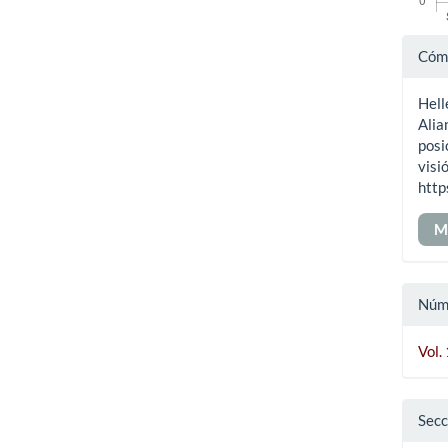
Det
Cómo
del
Hell
art
Alia
posi
visi
http
M
Núm
Vol.
Secc