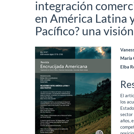
integración comerci
en América Latina y
Pacífico? una visió
Barra
Co
Vaness
María 
lateral
pri
Elba R
del
del
artículo
art
Re
El artí
los acu
Estado
sector 
años, 
compet
posicio