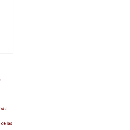
a
Vol.
 de las
a