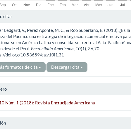
alles
 citar
er Ledgard, V., Pérez Aponte, M. C., & Roo Superlano, E. (2018). ¿Es la
ículo
nza del Pacífico una estrategia de integración comercial efectiva par
cionarse en América Latina y consolidarse frente al Asia-Pacífico? un
ón desde el Perú.
Encrucijada Americana
,
10
(1), 36,70.
s://doi.org/10.53689/ea.v10i1.31
ás formatos de cita
Descargar cita
ero
 10 Núm. 1 (2018): Revista Encrucijada Americana
ión