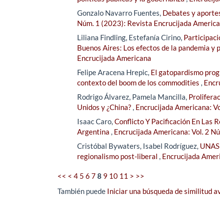
Gonzalo Navarro Fuentes,
Debates y aportes 
Núm. 1 (2023): Revista Encrucijada Americ
Liliana Findling, Estefanía Cirino,
Participaci
Buenos Aires: Los efectos de la pandemia y
Encrucijada Americana
Felipe Aracena Hrepic,
El gatopardismo progr
contexto del boom de los commodities
,
Encr
Rodrigo Álvarez, Pamela Mancilla,
Prolifera
Unidos y ¿China?
,
Encrucijada Americana: Vo
Isaac Caro,
Conflicto Y Pacificación En Las
Argentina
,
Encrucijada Americana: Vol. 2 N
Cristóbal Bywaters, Isabel Rodríguez,
UNASU
regionalismo post-liberal
,
Encrucijada Ameri
<<
<
4
5
6
7
8
9
10
11
>
>>
También puede
Iniciar una búsqueda de similitud 