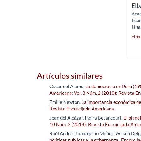
Elb
Acad
Econ
Fina
elba
Artículos similares
Oscar del Álamo,
La democracia en Perú (198
Americana: Vol. 3 Núm. 2 (2010): Revista E
Emilie Newton,
La importancia económica de 
Revista Encrucijada Americana
Joan del Alcàzar, Indira Betancourt,
El plane
10 Núm. 2 (2018): Revista Encrucijada Ame
Raúl Andrés Tabarquino Muñoz, Wilson Del
políticas públicas y la gobernanza
,
Encrucija