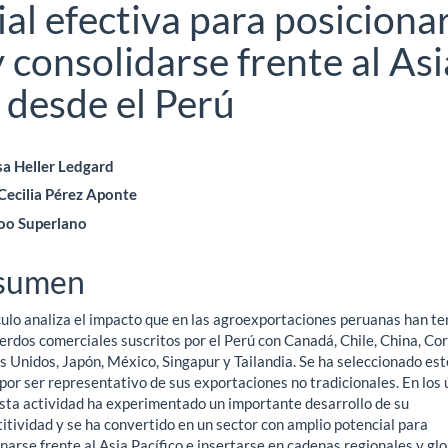
al efectiva para posiciona
 consolidarse frente al Asi
n desde el Perú
ntenido
a Heller Ledgard
Cecilia Pérez Aponte
ncipal
oo Superlano
ículo
sumen
culo analiza el impacto que en las agroexportaciones peruanas han te
erdos comerciales suscritos por el Perú con Canadá, Chile, China, Cor
s Unidos, Japón, México, Singapur y Tailandia. Se ha seleccionado est
por ser representativo de sus exportaciones no tradicionales. En los 
esta actividad ha experimentado un importante desarrollo de su
itividad y se ha convertido en un sector con amplio potencial para
narse frente al Asia Pacífico e insertarse en cadenas regionales y gl