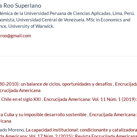
a Roo Superlano
émica de la Universidad Peruana de Ciencias Aplicadas, Lima, Perú.
omista, Universidad Central de Venezuela. MSc in Economics and
nce, University of Warwick.
.roo@gmail.com
0-2010): un balance de ciclos, oportunidades y desafíos
,
Encrucijad
ncrucijada Americana
Chile en el siglo XXI
,
Encrucijada Americana: Vol. 11 Núm. 1 (2019):
ta Cuba y su imposible desarrollo sostenible
,
Encrucijada Americana: 
ricana
gado Moreno,
La capacidad institucional: condicionante y catalizadora
da Americana: Vol. 17 Núm. 2 (2025): Revista Encrucijada American