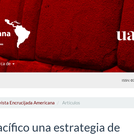
rca de
ISSN:
0
vista Encrucijada Americana
Artículos
acífico una estrategia de