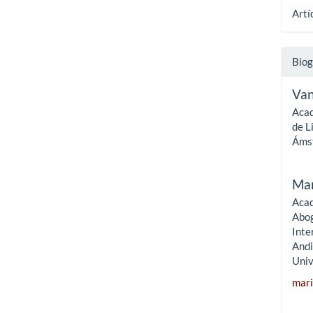
Artí
Biog
Van
Acad
de L
Áms
Mar
Acad
Abog
Inte
Andi
Univ
mar