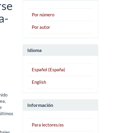
rse
a-
Por número
Por autor
Idioma
Español (España)
English
nido
ea,
Información
e
últimos
Para lectores/as
obales