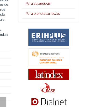
Para autores/as
dos de
n de
Para bibliotecarios/as
sia
bre
s
indan