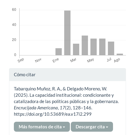
Descargas
Detalles
Cómo citar
del
Tabarquino Muñoz, R. A., & Delgado Moreno, W.
artículo
(2025). La capacidad institucional: condicionante y
catalizadora de las políticas públicas y la gobernanza.
Encrucijada Americana
,
17
(2), 128–146.
https://doi.org/10.53689/ea.v17i2.299
Más formatos de cita
Descargar cita