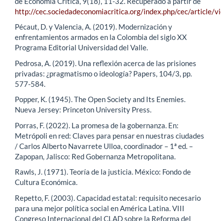
de Economía Crítica, 9(18), 11-32. Recuperado a partir de
http://cec.sociedadeconomiacritica.org/index.php/cec/article/
Pécaut, D. y Valencia, A. (2019). Modernización y
enfrentamientos armados en la Colombia del siglo XX
Programa Editorial Universidad del Valle.
Pedrosa, A. (2019). Una reflexión acerca de las prisiones
privadas: ¿pragmatismo o ideología? Papers, 104/3, pp.
577-584.
Popper, K. (1945). The Open Society and Its Enemies.
Nueva Jersey: Princeton University Press.
Porras, F. (2022). La promesa de la gobernanza. En:
Metrópoli en red: Claves para pensar en nuestras ciudades
/ Carlos Alberto Navarrete Ulloa, coordinador – 1ª ed. –
Zapopan, Jalisco: Red Gobernanza Metropolitana.
Rawls, J. (1971). Teoría de la justicia. México: Fondo de
Cultura Económica.
Repetto, F. (2003). Capacidad estatal: requisito necesario
para una mejor política social en América Latina. VIII
Congreso Internacional del CLAD sobre la Reforma del