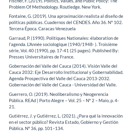
Fischer, F. (2019). Politics, Values, and Public Policy: The
Problem Of Methodology. Routledge. New York.
Fontaine, G. (2019). Una aproximación realista al diseño de
políticas públicas. Cuadernos del CENDES. Año 36. N° 102.
Tercera Época. Caracas-Venezuela
Garraud, P. (1990). Politiques Nationales: élaboration de
l’agenda. L’Année sociologique (1940/1948- ). Troisième
série, Vol. 40 (1990), pp. 17-41 (25 pages). Published By:
Presses Universitaires de France.
Gobernación del Valle del Cauca (2014). Visión Valle del
Cauca 2032: Eje Desarrollo Institucional y Gobernabilidad.
Agenda Prospectiva del Valle del Cauca 2013-2032.
Gobernación del Valle del Cauca - Universidad del Valle.
Guerrero, O. (2019). Neoliberalismo y Neogerencia
Pública. REAd | Porto Alegre – Vol. 25 – Nº 2 – Maio, p. 4-
21.
Gutiérrez, J. y Gutiérrez, L. (2021). ¿Para qué la innovación
en el sector público? Revista Estado, Gobierno y Gestión
Pública. Nº 36, pp. 101–134.