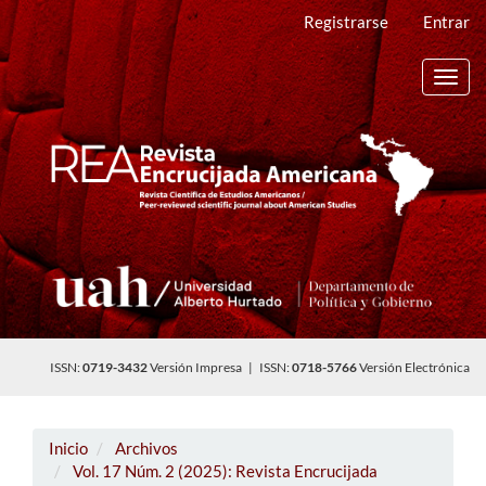
Navegación
Registrarse
Entrar
principal
Contenido
principal
Toggl
Barra
navig
lateral
ISSN:
0719-3432
Versión Impresa | ISSN:
0718-5766
Versión Electrónica
Inicio
Archivos
Vol. 17 Núm. 2 (2025): Revista Encrucijada