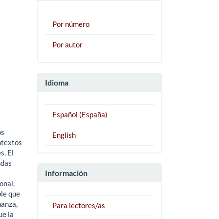
Por número
Por autor
Idioma
Español (España)
os
English
ntextos
s. El
ndas
Información
onal,
ble que
nanza,
Para lectores/as
ue la