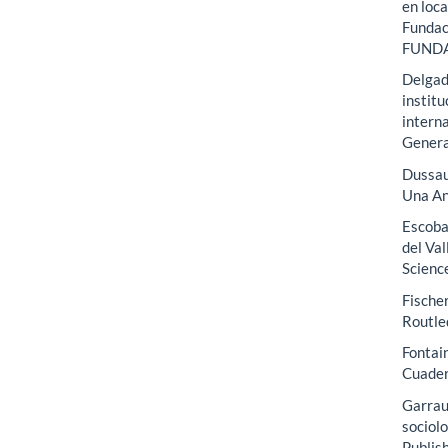
en loca
Fundac
FUND
Delgado
institu
interna
General
Dussaug
Una An
Escoba
del Val
Science
Fischer
Routle
Fontain
Cuader
Garraud
sociolo
Publis