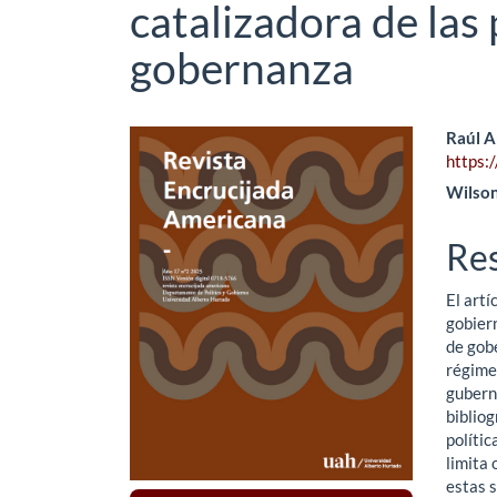
catalizadora de las 
gobernanza
Barra
Co
Raúl 
https:
lateral
pri
Wilso
del
del
Re
artículo
art
El artí
gobiern
de gobe
régimen
gubern
bibliog
polític
limita 
estas 