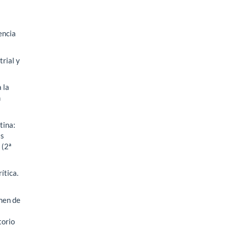
encia
rial y
 la
n
tina:
as
 (2ª
ítica.
men de
torio