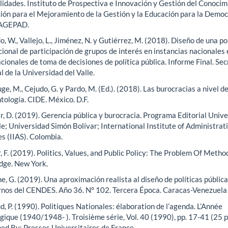
lidades. Instituto de Prospectiva e Innovación y Gestión del Conocim
ión para el Mejoramiento de la Gestión y la Educación para la Democ
AGEPAD.
, W., Vallejo, L., Jiménez, N. y Gutiérrez, M. (2018). Diseño de una po
cional de participación de grupos de interés en instancias nacionales 
cionales de toma de decisiones de política pública. Informe Final. Sec
 de la Universidad del Valle.
e, M., Cejudo, G. y Pardo, M. (Ed.). (2018). Las burocracias a nivel de
tología. CIDE. México. D.F.
r, D. (2019). Gerencia pública y burocracia. Programa Editorial Univ
le; Universidad Simón Bolívar; International Institute of Administrat
s (IIAS). Colombia.
, F. (2019). Politics, Values, and Public Policy: The Problem Of Metho
dge. New York.
e, G. (2019). Una aproximación realista al diseño de políticas pública
nos del CENDES. Año 36. N° 102. Tercera Época. Caracas-Venezuela
, P. (1990). Politiques Nationales: élaboration de l’agenda. L’Année
gique (1940/1948- ). Troisième série, Vol. 40 (1990), pp. 17-41 (25 p
hed By: Presses Universitaires de France.