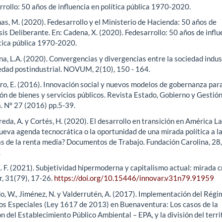
rollo: 50 años de influencia en política pública 1970-2020.
as, M. (2020). Fedesarrollo y el Ministerio de Hacienda: 50 años de
is Deliberante. En: Cadena, X. (2020). Fedesarrollo: 50 años de influ
ítica pública 1970-2020.
a, L.A. (2020). Convergencias y divergencias entre la sociedad indust
iedad postindustrial. NOVUM, 2(10), 150 - 164.
ro, E. (2016). Innovación social y nuevos modelos de gobernanza para
ón de bienes y servicios públicos. Revista Estado, Gobierno y Gestió
a. Nº 27 (2016) pp.5-39.
eda, A. y Cortés, H. (2020). El desarrollo en transición en América La
ueva agenda tecnocrática o la oportunidad de una mirada política a l
s de la renta media? Documentos de Trabajo. Fundación Carolina, 28,
.
. F. (2021). Subjetividad hipermoderna y capitalismo actual: mirada cr
r, 31(79), 17-26.
https://doi.org/10.15446/innovar.v31n79.91959
o, W., Jiménez, N. y Valderrutén, A. (2017). Implementación del Régi
tos Especiales (Ley 1617 de 2013) en Buenaventura: Los casos de la
n del Establecimiento Público Ambiental – EPA, y la división del terri