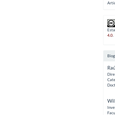
Artí
Esta
4.0
.
Biog
Raú
Dire
Cate
Doct
Wil
Inve
Facu