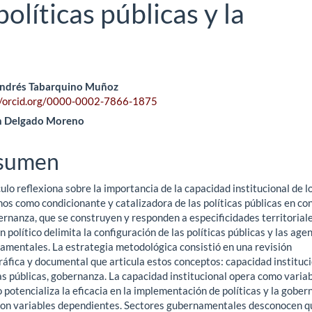
políticas públicas y la
ntenido
Andrés Tabarquino Muñoz
//orcid.org/0000-0002-7866-1875
ncipal
n Delgado Moreno
sumen
ículo
culo reflexiona sobre la importancia de la capacidad institucional de l
os como condicionante y catalizadora de las políticas públicas en co
rnanza, que se construyen y responden a especificidades territoriale
 político delimita la configuración de las políticas públicas y las age
amentales. La estrategia metodológica consistió en una revisión
ráfica y documental que articula estos conceptos: capacidad instituci
as públicas, gobernanza. La capacidad institucional opera como varia
o potencializa la eficacia en la implementación de políticas y la gober
son variables dependientes. Sectores gubernamentales desconocen q