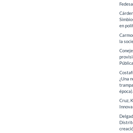
Fedesar
Cárden
Simbios
en pol
Carmon
la soc
Coneje
provisi
Públic
Costafr
¿Una n
trampa
época)
Cruz, K
Innova
Delgad
Distri
creació