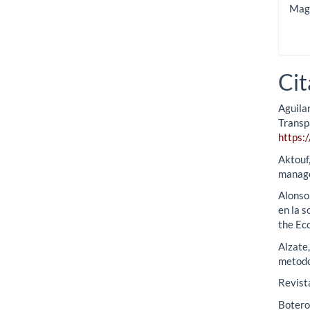
Magí
Cit
Aguilar
Transp
https:
Aktouf,
manage
Alonso,
en la 
the Eco
Alzate
metodol
Revist
Botero