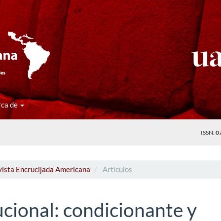
rca de
ISSN:
0
vista Encrucijada Americana
Artículos
ucional: condicionante y