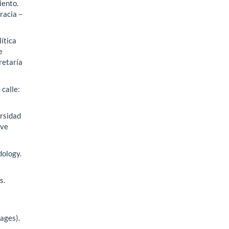
iento.
racia –
lítica
e
retaría
 calle:
ersidad
ive
dology.
s.
ages).