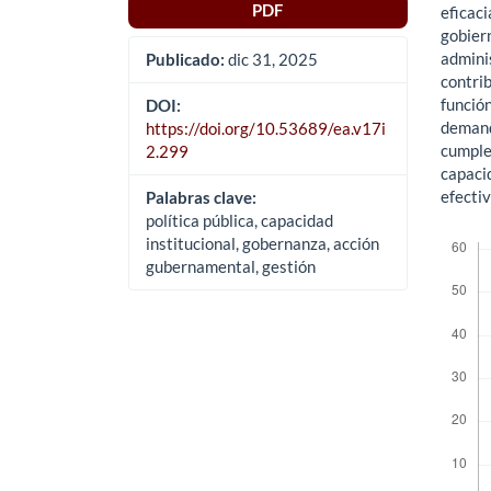
PDF
eficaci
gobier
adminis
Publicado:
dic 31, 2025
contrib
función
DOI:
demand
https://doi.org/10.53689/ea.v17i
cumplen
2.299
capacid
efectiv
Palabras clave:
política pública, capacidad
Descar
institucional, gobernanza, acción
gubernamental, gestión