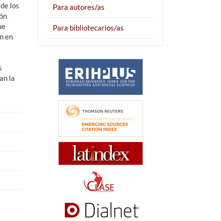
 de los
Para autores/as
ión
ue
Para bibliotecarios/as
n en
s
an la