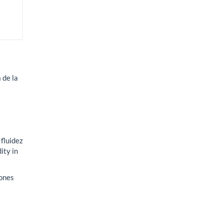
 de la
 fluidez
ity in
iones