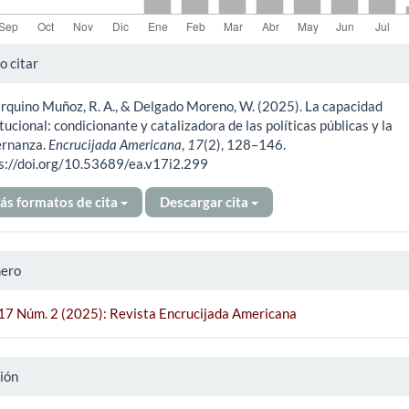
alles
 citar
rquino Muñoz, R. A., & Delgado Moreno, W. (2025). La capacidad
ículo
itucional: condicionante y catalizadora de las políticas públicas y la
ernanza.
Encrucijada Americana
,
17
(2), 128–146.
s://doi.org/10.53689/ea.v17i2.299
ás formatos de cita
Descargar cita
ero
 17 Núm. 2 (2025): Revista Encrucijada Americana
ión