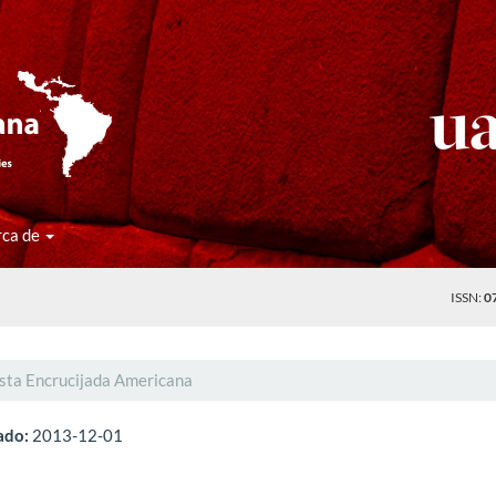
rca de
ISSN:
0
ista Encrucijada Americana
ado:
2013-12-01