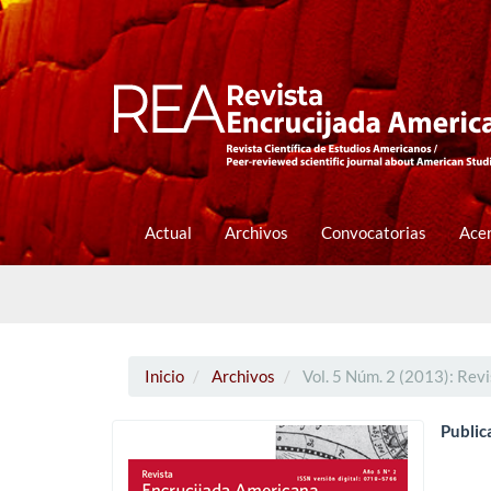
Navegación
principal
Contenido
principal
Barra
lateral
Actual
Archivos
Convocatorias
Ace
Inicio
Archivos
Vol. 5 Núm. 2 (2013): Rev
Public