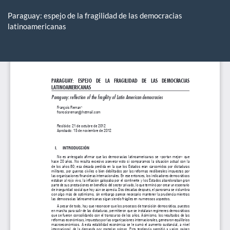
Volver
a
Paraguay: espejo de la fragilidad de las democracias
los
latinoamericanas
detalles
del
De
De
artículo
P