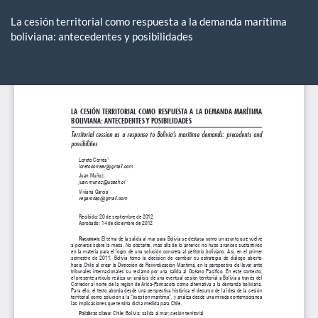
Volver
a
La cesión territorial como respuesta a la demanda marítima
los
boliviana: antecedentes y posibilidades
detalles
del
De
De
artículo
P