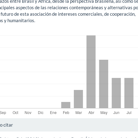
lazos entre Brasil y África, desde la perspectiva brasileña, así como s
incipales aspectos de las relaciones contemporáneas y alternativas po
 futuro de esta asociación de intereses comerciales, de cooperación,
os y humanitarios.
gas
alles
 citar