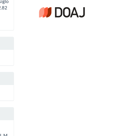
siglo
2.82
LL.M.