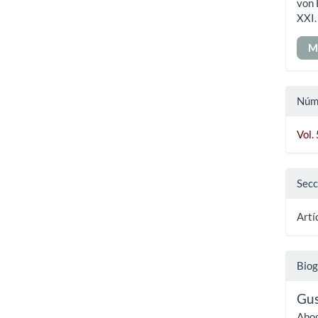
von 
art
XXI
M
Núm
Vol.
Secc
Artí
Biog
Gus
Abog