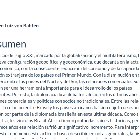
ntenido
o Luiz von Bahten
ncipal
sumen
nicio del siglo XXI, marcado por la globalización y el multilateralismo,
ículo
eva configuración geopolítica y geoeconómica, que decanta en la actu
 económica, con la consecuente reducción del consumo y de la capacid
ón extranjera de los países del Primer Mundo. Con la disminución en e
ero entre los países del Norte y del Sur, las relaciones comerciales Su
n ser una herramienta importante para el desarrollo de los países
tes. Por esto, la diplomacia brasileña fortaleció, en los últimos años,
nes comerciales y políticas con socios no tradicionales. Entre las rel
, la relación entre Brasil y los países africanos ha sido objeto de espe
ón por parte de la diplomacia brasileña en esta última década. Como 
ra, los vínculos Brasil-África tienen profundas raíces históricas, pe
imos años esa relación sufrió un significativo incremento. Para interp
ste fenómeno, este artículo busca describir, en notas generales, la hi