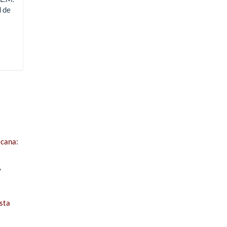
d de
icana:
,
s
sta