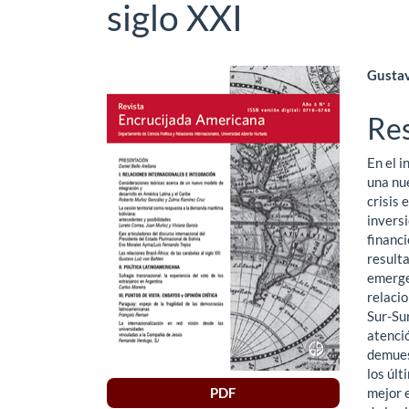
siglo XXI
Barra
Co
Gustav
lateral
pri
Re
del
del
En el i
artículo
art
una nu
crisis
inversi
financi
resulta
emergen
relacio
Sur-Sur
atenci
demuest
los últ
PDF
mejor e