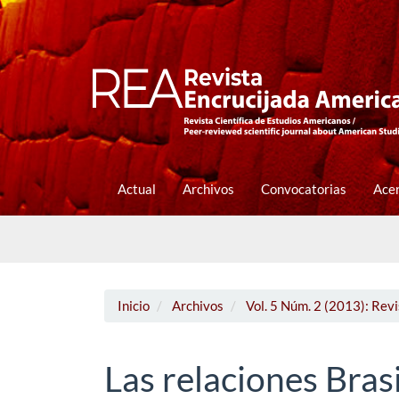
Navegación
principal
Contenido
principal
Barra
lateral
Actual
Archivos
Convocatorias
Ace
Inicio
Archivos
Vol. 5 Núm. 2 (2013): Rev
Las relaciones Brasi