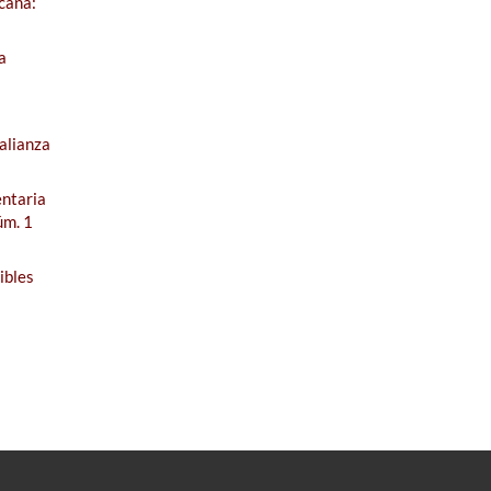
cana:
a
alianza
entaria
úm. 1
ibles