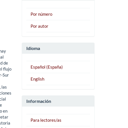
Por número
Por autor
Idioma
 hay
al
ad de
Español (España)
l flujo
r-Sur
English
 las
aciones
cial
Información
se
ro en
retar
Para lectores/as
storia