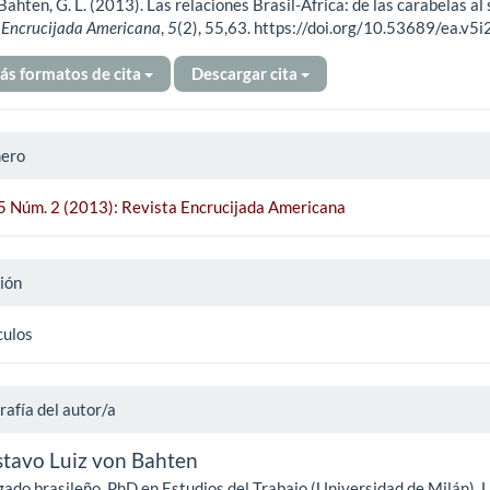
Bahten, G. L. (2013). Las relaciones Brasil-África: de las carabelas al 
ículo
.
Encrucijada Americana
,
5
(2), 55,63. https://doi.org/10.53689/ea.v5i
ás formatos de cita
Descargar cita
ero
 5 Núm. 2 (2013): Revista Encrucijada Americana
ión
culos
rafía del autor/a
tavo Luiz von Bahten
ado brasileño. PhD en Estudios del Trabajo (Universidad de Milán). 