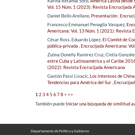
Karina Retamal Soto,
América Latina desde s
Vol. 15 Núm. 1 (2023): Revista Encrucijada
Daniel Bello Arellano,
Presentación
,
Encruci
Francesco Emmanuel Penaglia Vasquez,
Encr
Americana: Vol. 13 Núm. 1 (2021): Revista 
César Ross, Eduardo López,
El Comité de Coo
pública-privada
,
Encrucijada Americana: Vol
Zulma Donelly Ramírez Cruz, Cintia González
entre Cuba y Latinoamérica y el Caribe 2016
(2022): Revista Encrucijada Americana
Gastón Passi Livacic,
Los Intereses de China 
Tendencias para América del Sur
,
Encrucijad
1
2
3
4
5
6
7
8
>
>>
También puede
Iniciar una búsqueda de similitud 
Departamento de Política y Gobierno