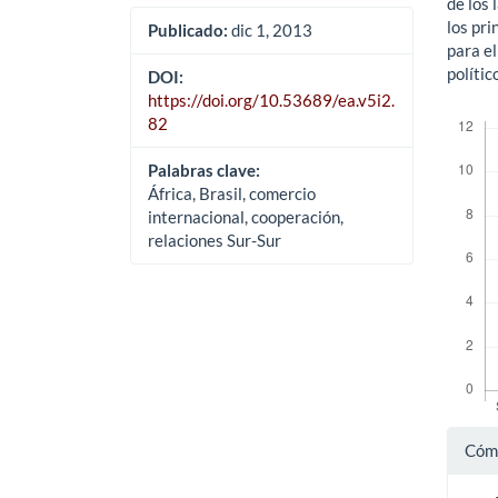
de los 
los pr
Publicado:
dic 1, 2013
para el
polític
DOI:
https://doi.org/10.53689/ea.v5i2.
Descar
82
Palabras clave:
África, Brasil, comercio
internacional, cooperación,
relaciones Sur-Sur
Det
Cómo
del