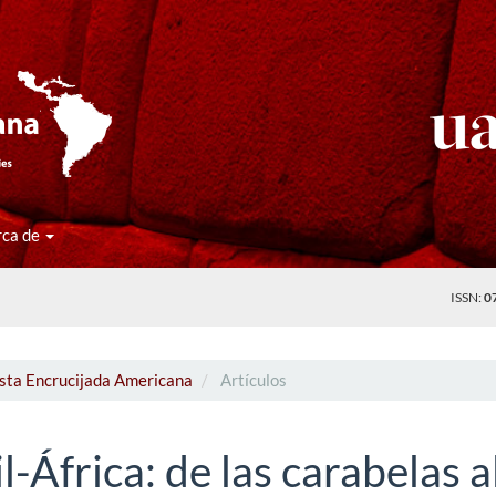
rca de
ISSN:
0
ista Encrucijada Americana
Artículos
l-África: de las carabelas a