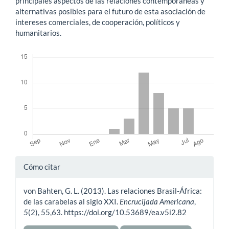
principales aspectos de las relaciones contemporáneas y
alternativas posibles para el futuro de esta asociación de
intereses comerciales, de cooperación, políticos y
humanitarios.
Descargas
Detalles
Cómo citar
del
von Bahten, G. L. (2013). Las relaciones Brasil-África:
artículo
de las carabelas al siglo XXI.
Encrucijada Americana
,
5
(2), 55,63. https://doi.org/10.53689/ea.v5i2.82