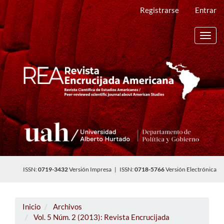
Navegación
Registrarse
Entrar
principal
Contenido
principal
Toggl
Barra
navig
lateral
ISSN:
0719-3432
Versión Impresa | ISSN:
0718-5766
Versión Electrónica
Inicio
Archivos
Vol. 5 Núm. 2 (2013): Revista Encrucijada