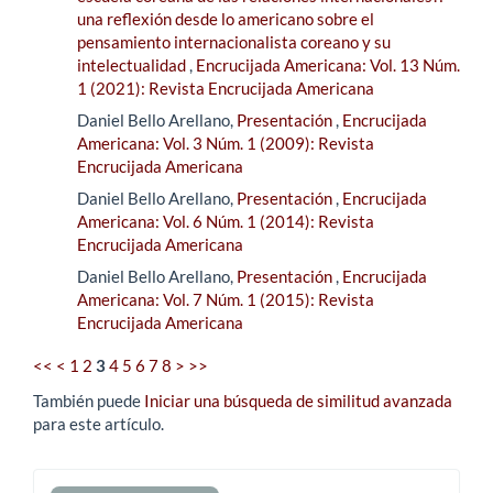
una reflexión desde lo americano sobre el
pensamiento internacionalista coreano y su
intelectualidad
,
Encrucijada Americana: Vol. 13 Núm.
1 (2021): Revista Encrucijada Americana
Daniel Bello Arellano,
Presentación
,
Encrucijada
Americana: Vol. 3 Núm. 1 (2009): Revista
Encrucijada Americana
Daniel Bello Arellano,
Presentación
,
Encrucijada
Americana: Vol. 6 Núm. 1 (2014): Revista
Encrucijada Americana
Daniel Bello Arellano,
Presentación
,
Encrucijada
Americana: Vol. 7 Núm. 1 (2015): Revista
Encrucijada Americana
<<
<
1
2
3
4
5
6
7
8
>
>>
También puede
Iniciar una búsqueda de similitud avanzada
para este artículo.
Enviar