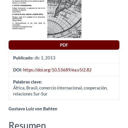
PDF
Publicado:
dic 1, 2013
DOI:
https://doi.org/10.53689/ea.v5i2.82
Palabras clave:
África, Brasil, comercio internacional, cooperación,
relaciones Sur-Sur
Contenido
Gustavo Luiz von Bahten
principal
Resumen