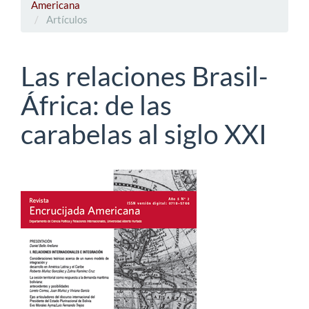
Americana
Artículos
Las relaciones Brasil-
África: de las
carabelas al siglo XXI
Barra
lateral
del
artículo