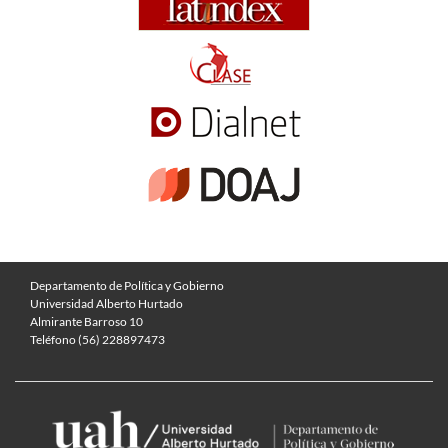
Departamento de Política y Gobierno
Universidad Alberto Hurtado
Almirante Barroso 10
Teléfono (56) 228897473