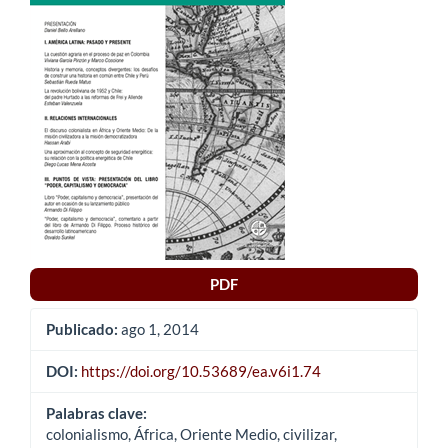
del
artículo
PDF
Publicado:
ago 1, 2014
DOI:
https://doi.org/10.53689/ea.v6i1.74
Palabras clave:
colonialismo, África, Oriente Medio, civilizar,