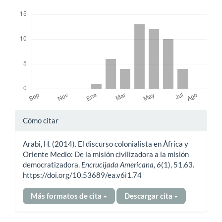
Descargas
Detalles
Cómo citar
del
Arabi, H. (2014). El discurso colonialista en África y
artículo
Oriente Medio: De la misión civilizadora a la misión
democratizadora.
Encrucijada Americana
,
6
(1), 51,63.
https://doi.org/10.53689/ea.v6i1.74
Más formatos de cita
Descargar cita