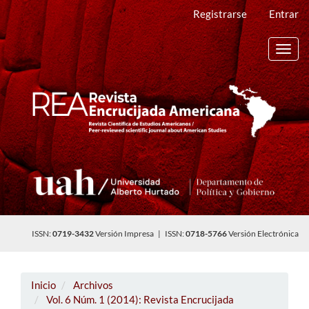
Navegación
Registrarse
Entrar
principal
Contenido
principal
Toggl
Barra
navig
lateral
ISSN:
0719-3432
Versión Impresa | ISSN:
0718-5766
Versión Electrónica
Inicio
Archivos
Vol. 6 Núm. 1 (2014): Revista Encrucijada