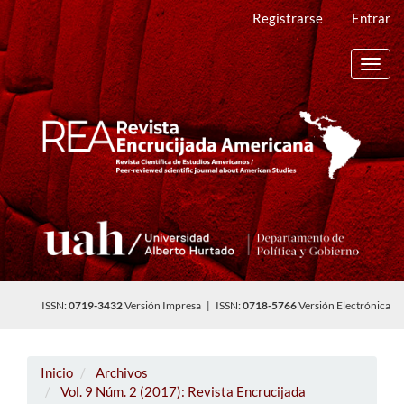
Navegación
Registrarse
Entrar
principal
Contenido
principal
Toggl
Barra
navig
lateral
ISSN:
0719-3432
Versión Impresa | ISSN:
0718-5766
Versión Electrónica
Inicio
Archivos
Vol. 9 Núm. 2 (2017): Revista Encrucijada