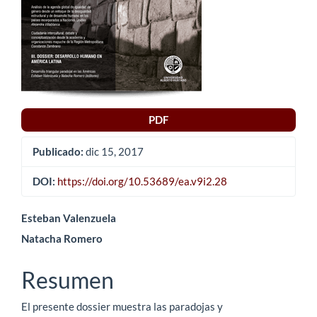
PDF
Publicado:
dic 15, 2017
DOI:
https://doi.org/10.53689/ea.v9i2.28
Contenido
Esteban Valenzuela
Natacha Romero
principal
del
Resumen
artículo
El presente dossier muestra las paradojas y