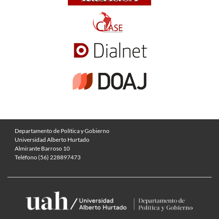
Departamento de Política y Gobierno
Universidad Alberto Hurtado
Almirante Barroso 10
Teléfono (56) 228897473