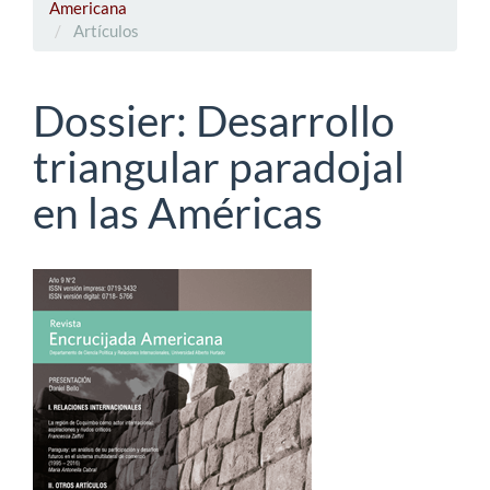
Americana
Artículos
Dossier: Desarrollo
triangular paradojal
en las Américas
Barra
lateral
del
artículo