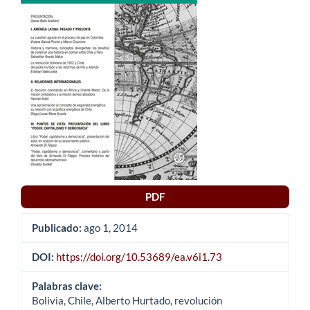
del
artículo
PDF
Publicado:
ago 1, 2014
DOI:
https://doi.org/10.53689/ea.v6i1.73
Palabras clave:
Bolivia, Chile, Alberto Hurtado, revolución