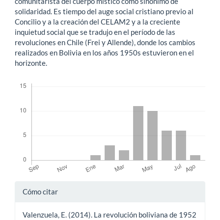
comunitarista del cuerpo místico como sinónimo de
solidaridad. Es tiempo del auge social cristiano previo al
Concilio y a la creación del CELAM2 y a la creciente
inquietud social que se tradujo en el período de las
revoluciones en Chile (Frei y Allende), donde los cambios
realizados en Bolivia en los años 1950s estuvieron en el
horizonte.
Descargas
Detalles
Cómo citar
del
Valenzuela, E. (2014). La revolución boliviana de 1952