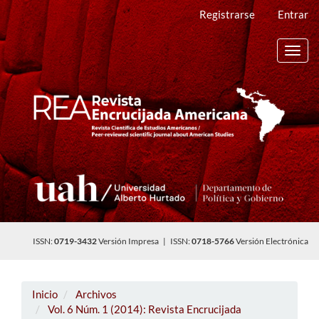
Navegación
Registrarse
Entrar
principal
Contenido
principal
Toggl
Barra
navig
lateral
ISSN:
0719-3432
Versión Impresa | ISSN:
0718-5766
Versión Electrónica
Inicio
Archivos
Vol. 6 Núm. 1 (2014): Revista Encrucijada