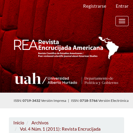
Navegación
Registrarse
Entrar
principal
Contenido
principal
Toggl
Barra
navig
lateral
ISSN:
0719-3432
Versión Impresa | ISSN:
0718-5766
Versión Electrónica
Inicio
Archivos
Vol. 4 Núm. 1 (2011): Revista Encrucijada