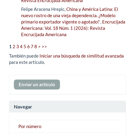
Revista Encrucijada Americana
Felipe Aracena Hrepic,
China y América Latina: El
nuevo rostro de una vieja dependencia. ¿Modelo
primario exportador vigente o agotado?
,
Encrucijada
Americana: Vol. 18 Núm. 1 (2026): Revista
Encrucijada Americana
1
2
3
4
5
6
7
8
>
>>
También puede
Iniciar una búsqueda de similitud avanzada
para este artículo.
Enviar
Enviar un artículo
un
artículo
Navegar
Por número