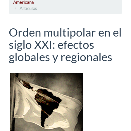
Americana
Artículos
Orden multipolar en el
siglo XXI: efectos
globales y regionales
Barra
lateral
del
artículo