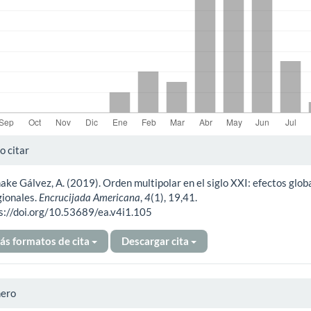
alles
 citar
ake Gálvez, A. (2019). Orden multipolar en el siglo XXI: efectos glob
ículo
gionales.
Encrucijada Americana
,
4
(1), 19,41.
s://doi.org/10.53689/ea.v4i1.105
ás formatos de cita
Descargar cita
ero