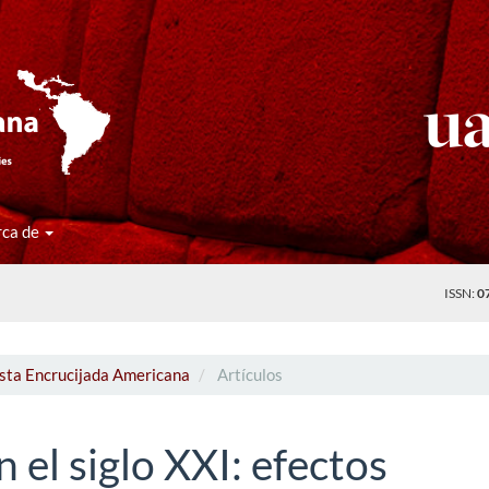
rca de
ISSN:
0
ista Encrucijada Americana
Artículos
 el siglo XXI: efectos