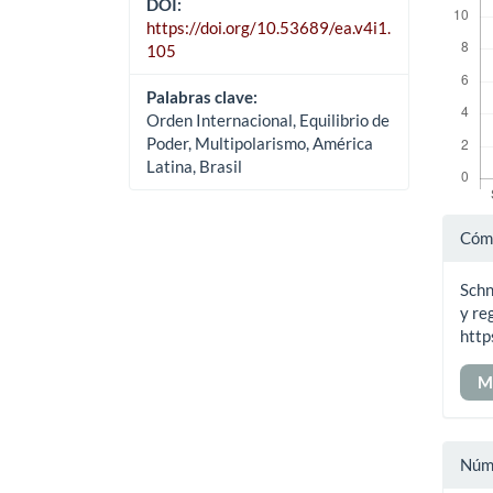
DOI:
https://doi.org/10.53689/ea.v4i1.
105
Palabras clave:
Orden Internacional, Equilibrio de
Poder, Multipolarismo, América
Latina, Brasil
Det
Cómo
del
Schn
art
y re
http
M
Núm