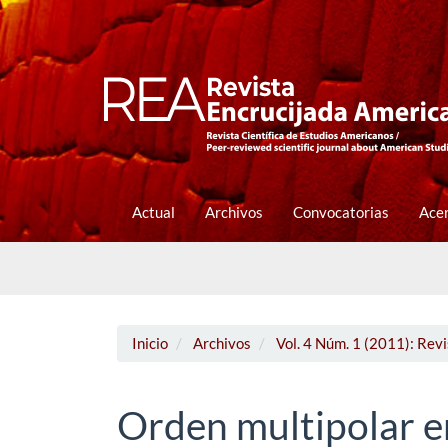
Navegación
principal
Contenido
principal
Barra
lateral
Actual
Archivos
Convocatorias
Ace
Inicio
Archivos
Vol. 4 Núm. 1 (2011): Rev
Orden multipolar en