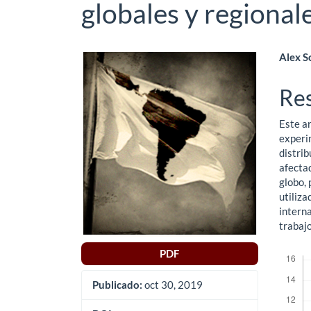
globales y regional
Barra
Co
Alex S
lateral
pri
Re
del
del
Este ar
artículo
art
experim
distri
afectad
globo, 
utiliza
interna
trabajo
Descar
PDF
Publicado:
oct 30, 2019