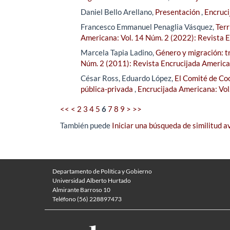
Daniel Bello Arellano,
Presentación
,
Encruci
Francesco Emmanuel Penaglia Vásquez,
Terr
Americana: Vol. 14 Núm. 2 (2022): Revista 
Marcela Tapia Ladino,
Género y migración: t
Núm. 2 (2011): Revista Encrucijada Americ
César Ross, Eduardo López,
El Comité de Coo
pública-privada
,
Encrucijada Americana: Vol
<<
<
2
3
4
5
6
7
8
9
>
>>
También puede
Iniciar una búsqueda de similitud 
Departamento de Política y Gobierno
Universidad Alberto Hurtado
Almirante Barroso 10
Teléfono (56) 228897473