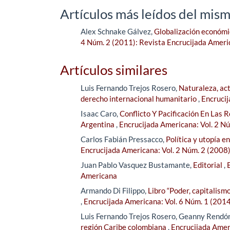
Artículos más leídos del mism
Alex Schnake Gálvez,
Globalización económic
4 Núm. 2 (2011): Revista Encrucijada Amer
Artículos similares
Luis Fernando Trejos Rosero,
Naturaleza, act
derecho internacional humanitario
,
Encrucij
Isaac Caro,
Conflicto Y Pacificación En Las
Argentina
,
Encrucijada Americana: Vol. 2 N
Carlos Fabián Pressacco,
Política y utopía e
Encrucijada Americana: Vol. 2 Núm. 2 (2008
Juan Pablo Vasquez Bustamante,
Editorial
,
Americana
Armando Di Filippo,
Libro “Poder, capitalism
,
Encrucijada Americana: Vol. 6 Núm. 1 (201
Luis Fernando Trejos Rosero, Geanny Rendó
región Caribe colombiana
,
Encrucijada Amer