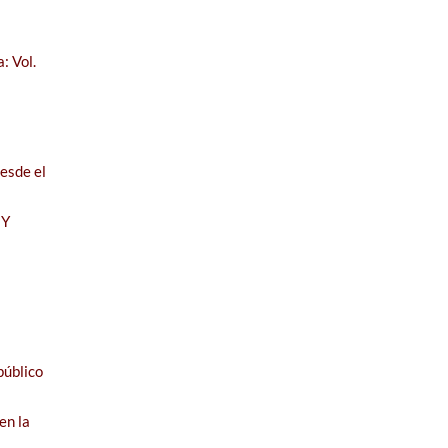
: Vol.
esde el
 Y
público
en la