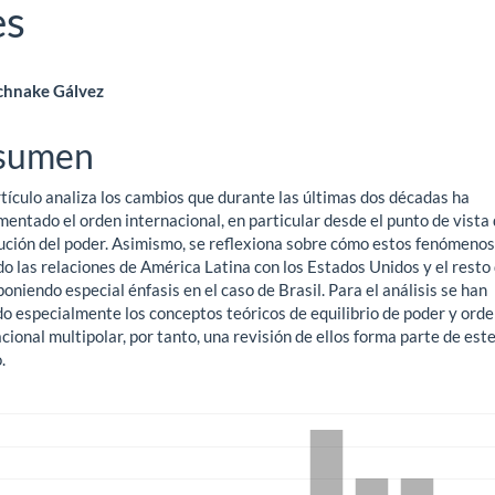
es
ntenido
chnake Gálvez
ncipal
sumen
tículo analiza los cambios que durante las últimas dos décadas ha
ículo
entado el orden internacional, en particular desde el punto de vista 
bución del poder. Asimismo, se reflexiona sobre cómo estos fenómeno
o las relaciones de América Latina con los Estados Unidos y el resto 
poniendo especial énfasis en el caso de Brasil. Para el análisis se han
do especialmente los conceptos teóricos de equilibrio de poder y ord
cional multipolar, por tanto, una revisión de ellos forma parte de est
.
gas