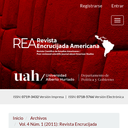
Navegación
Registrarse
Entrar
principal
Contenido
principal
Toggl
Barra
navig
lateral
ISSN:
0719-3432
Versión Impresa | ISSN:
0718-5766
Versión Electrónica
Inicio
Archivos
Vol. 4 Núm. 1 (2011): Revista Encrucijada