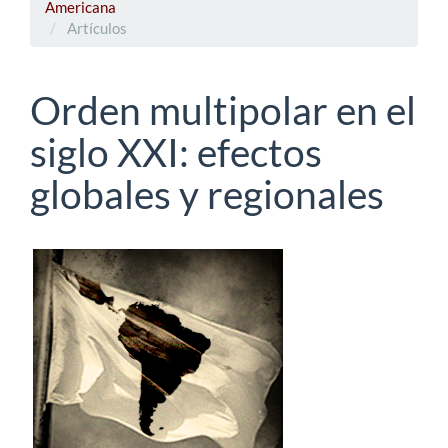
Americana
Artículos
Orden multipolar en el
siglo XXI: efectos
globales y regionales
Barra
lateral
del
artículo