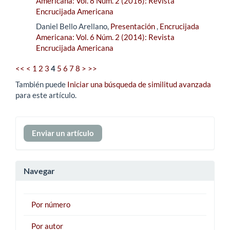
Americana: Vol. 8 Núm. 2 (2016): Revista
Encrucijada Americana
Daniel Bello Arellano,
Presentación
,
Encrucijada
Americana: Vol. 6 Núm. 2 (2014): Revista
Encrucijada Americana
<<
<
1
2
3
4
5
6
7
8
>
>>
También puede
Iniciar una búsqueda de similitud avanzada
para este artículo.
Enviar
Enviar un artículo
un
artículo
Navegar
Por número
Por autor