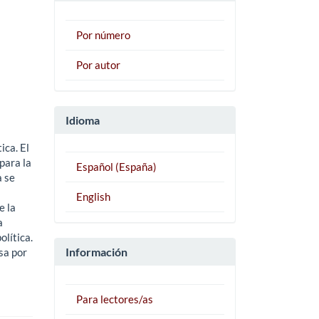
Por número
Por autor
Idioma
ica. El
para la
Español (España)
a se
English
e la
a
olítica.
Información
asa por
Para lectores/as