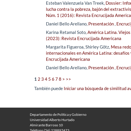
Esteban Valenzuela Van Treek,
Dossier: Inf
lucha contra la pobreza, bajón del extractivi
Núm. 1 (2016): Revista Encrucijada Americ
Daniel Bello Arellano,
Presentación
,
Encruci
Karina Retamal Soto,
América Latina. Viejos
(2023): Revista Encrucijada Americana
Margarita Figueroa, Shirley Götz,
Mesa redon
internacionales en América Latina: desafíos
Encrucijada Americana
Daniel Bello Arellano,
Presentación
,
Encruci
1
2
3
4
5
6
7
8
>
>>
También puede
Iniciar una búsqueda de similitud 
Departamento de Política y Gobierno
Universidad Alberto Hurtado
Almirante Barroso 10
Teléfono (56) 228897473