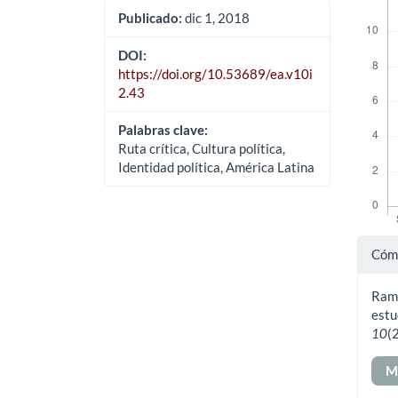
Publicado:
dic 1, 2018
DOI:
https://doi.org/10.53689/ea.v10i
2.43
Palabras clave:
Ruta crítica, Cultura política,
Identidad política, América Latina
Det
Cómo
del
Ramí
art
estu
10
(
M