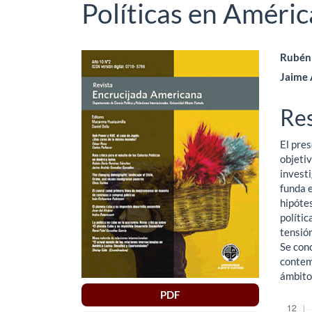
Políticas en Améric
Barra
Co
Rubén 
Jaime 
lateral
pri
del
del
Re
artículo
art
El pres
objetiv
investi
funda e
hipótes
polític
tensión
Se conc
contemp
ámbito 
PDF
Descar