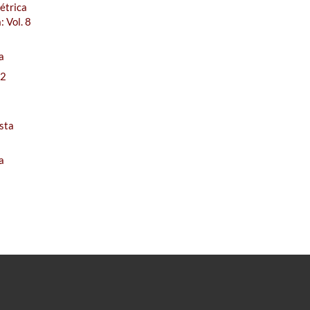
étrica
 Vol. 8
a
 2
s
sta
a