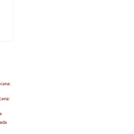
icana:
cana:
a
jada