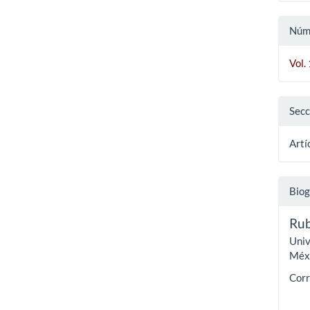
Núm
Vol.
Secc
Artí
Biog
Rub
Univ
Méxi
Corr