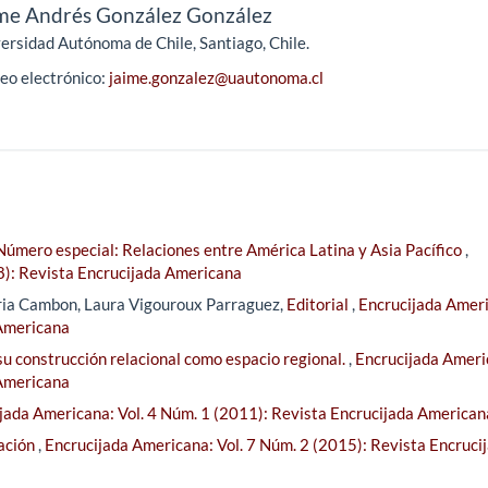
me Andrés González González
ersidad Autónoma de Chile, Santiago, Chile.
eo electrónico:
jaime.gonzalez@uautonoma.cl
Número especial: Relaciones entre América Latina y Asia Pacífico
,
8): Revista Encrucijada Americana
ria Cambon, Laura Vigouroux Parraguez,
Editorial
,
Encrucijada Amer
 Americana
u construcción relacional como espacio regional.
,
Encrucijada Ameri
 Americana
jada Americana: Vol. 4 Núm. 1 (2011): Revista Encrucijada American
ación
,
Encrucijada Americana: Vol. 7 Núm. 2 (2015): Revista Encruci