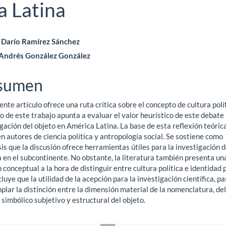
a Latina
ntenido
Darío Ramírez Sánchez
Andrés González González
ncipal
sumen
ículo
ente artículo ofrece una ruta crítica sobre el concepto de cultura polít
o de este trabajo apunta a evaluar el valor heurístico de este debate 
gación del objeto en América Latina. La base de esta reflexión teóric
n autores de ciencia política y antropología social. Se sostiene como
is que la discusión ofrece herramientas útiles para la investigación d
a en el subcontinente. No obstante, la literatura también presenta un
 conceptual a la hora de distinguir entre cultura política e identidad p
luye que la utilidad de la acepción para la investigación científica, p
lar la distinción entre la dimensión material de la nomenclatura, del
simbólico subjetivo y estructural del objeto.
gas