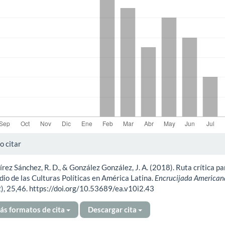
alles
 citar
rez Sánchez, R. D., & González González, J. A. (2018). Ruta crítica pa
ículo
dio de las Culturas Políticas en América Latina.
Encrucijada American
2), 25,46. https://doi.org/10.53689/ea.v10i2.43
ás formatos de cita
Descargar cita