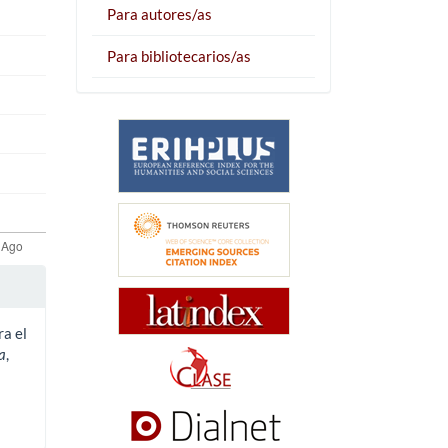
Para autores/as
Para bibliotecarios/as
ra el
a
,