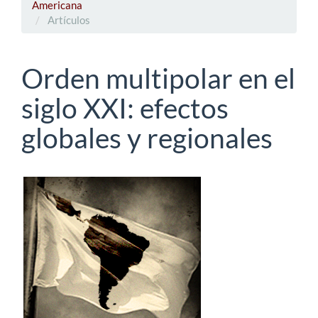
Americana
Artículos
Orden multipolar en el
siglo XXI: efectos
globales y regionales
Barra
lateral
del
artículo