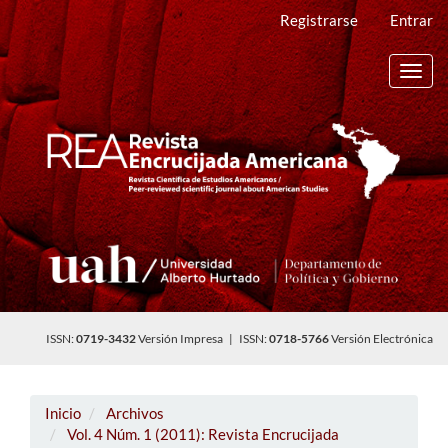
Navegación
Registrarse
Entrar
principal
Contenido
principal
Toggl
Barra
navig
lateral
ISSN:
0719-3432
Versión Impresa | ISSN:
0718-5766
Versión Electrónica
Inicio
Archivos
Vol. 4 Núm. 1 (2011): Revista Encrucijada