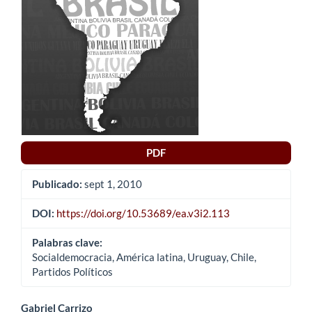
del
artículo
PDF
Publicado:
sept 1, 2010
DOI:
https://doi.org/10.53689/ea.v3i2.113
Palabras clave:
Socialdemocracia, América latina, Uruguay, Chile,
Partidos Políticos
Gabriel Carrizo