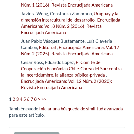
Núm. 1 (2016): Revista Encrucijada Americana
Javiera Wong, Constanza Zambrano,
Uruguay y la
dimensión intercultural del desarrollo
,
Encrucijada
Americana: Vol. 8 Núm. 2 (2016): Revista
Encrucijada Americana
Juan Pablo Vásquez Bustamante, Luís Clavería
Cambon,
Editorial
,
Encrucijada Americana: Vol. 17
Núm. 2 (2025): Revista Encrucijada Americana
César Ross, Eduardo López,
El Comité de
Cooperación Económica Chile-Corea del Sur: contra
la incertidumbre, la alianza pública-privada
,
Encrucijada Americana: Vol. 12 Núm. 2 (2020):
Revista Encrucijada Americana
1
2
3
4
5
6
7
8
>
>>
También puede
Iniciar una búsqueda de similitud avanzada
para este artículo.
Enviar