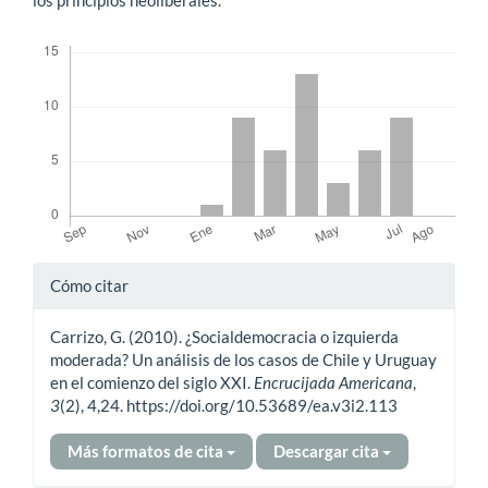
Descargas
Detalles
Cómo citar
del
Carrizo, G. (2010). ¿Socialdemocracia o izquierda
artículo
moderada? Un análisis de los casos de Chile y Uruguay
en el comienzo del siglo XXI.
Encrucijada Americana
,
3
(2), 4,24. https://doi.org/10.53689/ea.v3i2.113
Más formatos de cita
Descargar cita