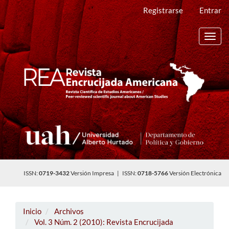
Navegación
Registrarse
Entrar
principal
Contenido
principal
Toggl
Barra
navig
lateral
ISSN:
0719-3432
Versión Impresa | ISSN:
0718-5766
Versión Electrónica
Inicio
Archivos
Vol. 3 Núm. 2 (2010): Revista Encrucijada