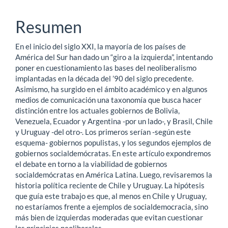
Contenido
principal
Resumen
del
En el inicio del siglo XXI, la mayoría de los países de
artículo
América del Sur han dado un “giro a la izquierda”, intentando
poner en cuestionamiento las bases del neoliberalismo
implantadas en la década del ’90 del siglo precedente.
Asimismo, ha surgido en el ámbito académico y en algunos
medios de comunicación una taxonomía que busca hacer
distinción entre los actuales gobiernos de Bolivia,
Venezuela, Ecuador y Argentina -por un lado-, y Brasil, Chile
y Uruguay -del otro-. Los primeros serían -según este
esquema- gobiernos populistas, y los segundos ejemplos de
gobiernos socialdemócratas. En este artículo expondremos
el debate en torno a la viabilidad de gobiernos
socialdemócratas en América Latina. Luego, revisaremos la
historia política reciente de Chile y Uruguay. La hipótesis
que guía este trabajo es que, al menos en Chile y Uruguay,
no estaríamos frente a ejemplos de socialdemocracia, sino
más bien de izquierdas moderadas que evitan cuestionar
los principios neoliberales.