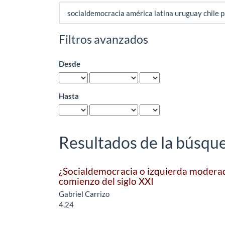
Buscar
artículos
por
Filtros avanzados
Desde
Hasta
Resultados de la búsqu
¿Socialdemocracia o izquierda moderada
comienzo del siglo XXI
Gabriel Carrizo
4,24