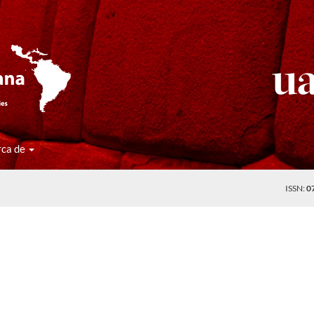
rca de
ISSN:
0