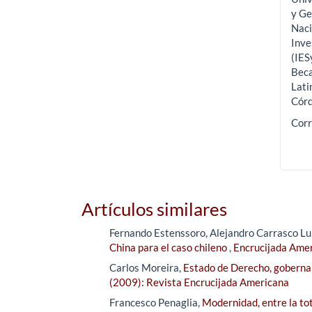
y Ge
Naci
Inve
(IES
Beca
Lati
Cór
Corr
Artículos similares
Fernando Estenssoro, Alejandro Carrasco L
China para el caso chileno
,
Encrucijada Amer
Carlos Moreira,
Estado de Derecho, goberna
(2009): Revista Encrucijada Americana
Francesco Penaglia,
Modernidad, entre la tot