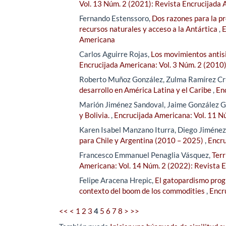
Vol. 13 Núm. 2 (2021): Revista Encrucijada
Fernando Estenssoro,
Dos razones para la p
recursos naturales y acceso a la Antártica
,
E
Americana
Carlos Aguirre Rojas,
Los movimientos antisi
Encrucijada Americana: Vol. 3 Núm. 2 (2010
Roberto Muñoz González, Zulma Ramírez Cr
desarrollo en América Latina y el Caribe
,
En
Marión Jiménez Sandoval, Jaime González G
y Bolivia.
,
Encrucijada Americana: Vol. 11 N
Karen Isabel Manzano Iturra, Diego Jiméne
para Chile y Argentina (2010 – 2025)
,
Encru
Francesco Emmanuel Penaglia Vásquez,
Terr
Americana: Vol. 14 Núm. 2 (2022): Revista 
Felipe Aracena Hrepic,
El gatopardismo progr
contexto del boom de los commodities
,
Encr
<<
<
1
2
3
4
5
6
7
8
>
>>