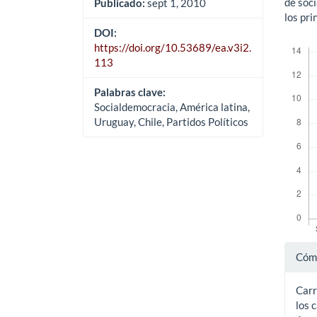
de soc
Publicado:
sept 1, 2010
los pri
DOI:
Descar
https://doi.org/10.53689/ea.v3i2.
113
Palabras clave:
Socialdemocracia, América latina,
Uruguay, Chile, Partidos Políticos
Det
Cómo
del
Carr
art
los 