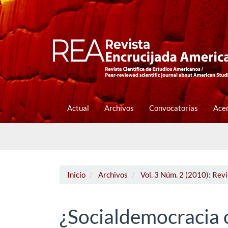
Navegación
principal
Contenido
principal
Barra
lateral
Actual
Archivos
Convocatorias
Ace
Inicio
Archivos
Vol. 3 Núm. 2 (2010): Rev
¿Socialdemocracia 