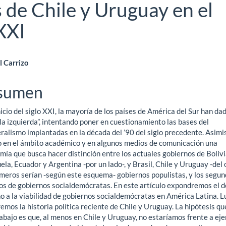
s de Chile y Uruguay en el
XXI
ntenido
l Carrizo
ncipal
sumen
nicio del siglo XXI, la mayoría de los países de América del Sur han da
ículo
 la izquierda”, intentando poner en cuestionamiento las bases del
ralismo implantadas en la década del ’90 del siglo precedente. Asimi
o en el ámbito académico y en algunos medios de comunicación una
ía que busca hacer distinción entre los actuales gobiernos de Bolivi
la, Ecuador y Argentina -por un lado-, y Brasil, Chile y Uruguay -del o
imeros serían -según este esquema- gobiernos populistas, y los segu
os de gobiernos socialdemócratas. En este artículo expondremos el 
o a la viabilidad de gobiernos socialdemócratas en América Latina. L
emos la historia política reciente de Chile y Uruguay. La hipótesis qu
abajo es que, al menos en Chile y Uruguay, no estaríamos frente a ej