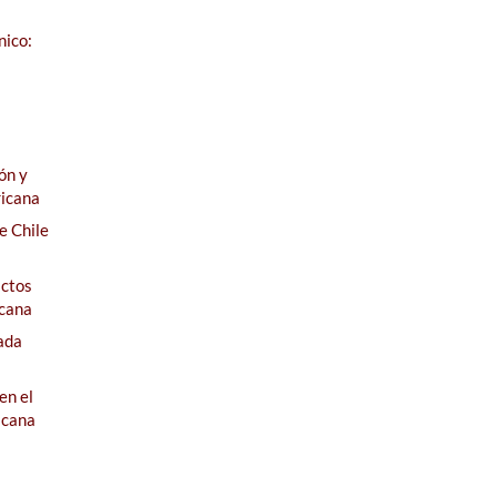
nico:
ón y
ricana
e Chile
actos
icana
ada
en el
icana