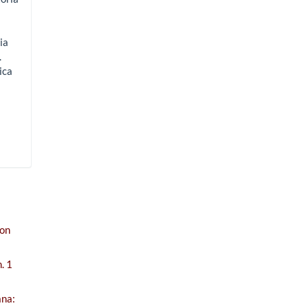
ia
.
ica
con
. 1
ana: