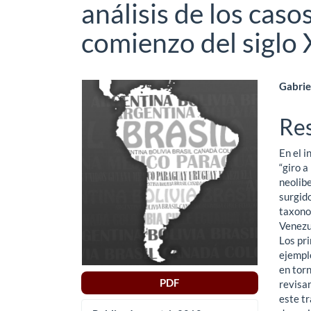
análisis de los caso
comienzo del siglo 
Barra
Co
Gabrie
lateral
pri
Re
del
del
En el i
artículo
art
“giro a
neolibe
surgid
taxonom
Venezue
Los pr
ejempl
en torn
PDF
revisar
este tr