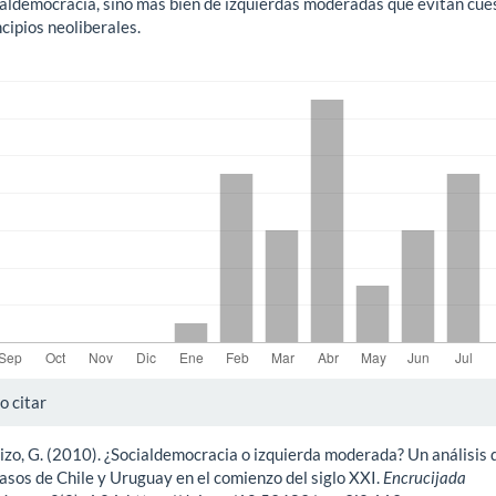
ialdemocracia, sino más bien de izquierdas moderadas que evitan cue
ncipios neoliberales.
gas
alles
 citar
izo, G. (2010). ¿Socialdemocracia o izquierda moderada? Un análisis 
ículo
casos de Chile y Uruguay en el comienzo del siglo XXI.
Encrucijada