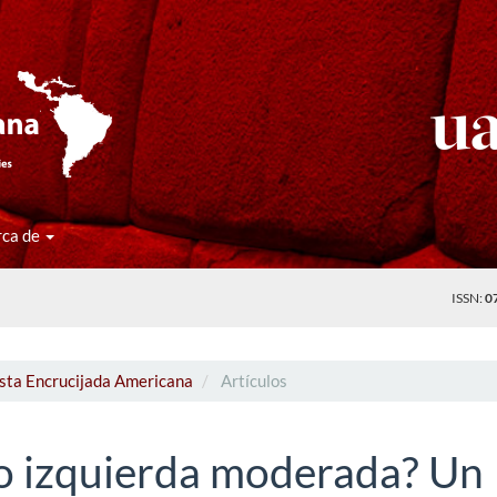
rca de
ISSN:
0
ista Encrucijada Americana
Artículos
o izquierda moderada? Un