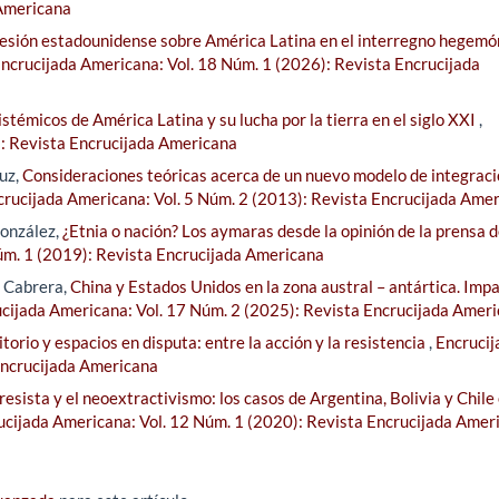
 Americana
resión estadounidense sobre América Latina en el interregno hegemó
ncrucijada Americana: Vol. 18 Núm. 1 (2026): Revista Encrucijada
stémicos de América Latina y su lucha por la tierra en el siglo XXI
,
): Revista Encrucijada Americana
uz,
Consideraciones teóricas acerca de un nuevo modelo de integraci
crucijada Americana: Vol. 5 Núm. 2 (2013): Revista Encrucijada Ame
onzález,
¿Etnia o nación? Los aymaras desde la opinión de la prensa d
úm. 1 (2019): Revista Encrucijada Americana
z Cabrera,
China y Estados Unidos en la zona austral – antártica. Imp
cijada Americana: Vol. 17 Núm. 2 (2025): Revista Encrucijada Amer
itorio y espacios en disputa: entre la acción y la resistencia
,
Encrucij
Encrucijada Americana
esista y el neoextractivismo: los casos de Argentina, Bolivia y Chile 
ucijada Americana: Vol. 12 Núm. 1 (2020): Revista Encrucijada Amer