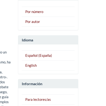
Por número
Por autor
Idioma
do un
Español (España)
smo, ha
English
a,
tro-.
ndos
Información
debate
uego,
e guía
Para lectores/as
emplos