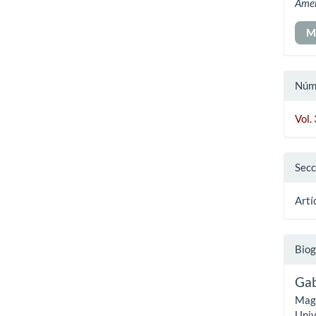
Ame
M
Núm
Vol.
Secc
Artí
Biog
Gab
Magí
Univ