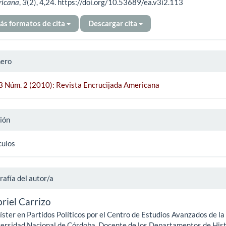
ricana
,
3
(2), 4,24. https://doi.org/10.53689/ea.v3i2.113
ás formatos de cita
Descargar cita
ero
 3 Núm. 2 (2010): Revista Encrucijada Americana
ión
culos
rafía del autor/a
riel Carrizo
ster en Partidos Políticos por el Centro de Estudios Avanzados de la
ersidad Nacional de Córdoba. Docente de los Departamentos de Hist