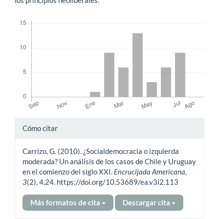
Descargas
Detalles
Cómo citar
del
Carrizo, G. (2010). ¿Socialdemocracia o izquierda
artículo
moderada? Un análisis de los casos de Chile y Uruguay
en el comienzo del siglo XXI.
Encrucijada Americana
,
3
(2), 4,24. https://doi.org/10.53689/ea.v3i2.113
Más formatos de cita
Descargar cita