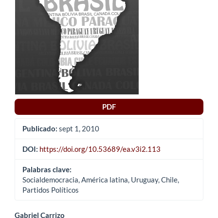
del
artículo
PDF
Publicado:
sept 1, 2010
DOI:
https://doi.org/10.53689/ea.v3i2.113
Palabras clave:
Socialdemocracia, América latina, Uruguay, Chile,
Partidos Políticos
Gabriel Carrizo