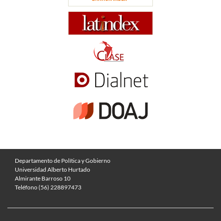
Departamento de Política y Gobierno
Universidad Alberto Hurtado
Almirante Barroso 10
Teléfono (56) 228897473