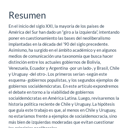
Contenido
principal
Resumen
del
En el inicio del siglo XXI, la mayoría de los países de
artículo
América del Sur han dado un “giro a la izquierda”, intentando
poner en cuestionamiento las bases del neoliberalismo
implantadas en la década del ’90 del siglo precedente.
Asimismo, ha surgido en el ámbito académico y en algunos
medios de comunicación una taxonomía que busca hacer
distinción entre los actuales gobiernos de Bolivia,
Venezuela, Ecuador y Argentina -por un lado-, y Brasil, Chile
y Uruguay -del otro-. Los primeros serían -según este
esquema- gobiernos populistas, y los segundos ejemplos de
gobiernos socialdemócratas. En este artículo expondremos
el debate en torno a la viabilidad de gobiernos
socialdemócratas en América Latina. Luego, revisaremos la
historia política reciente de Chile y Uruguay. La hipótesis
que guía este trabajo es que, al menos en Chile y Uruguay,
no estaríamos frente a ejemplos de socialdemocracia, sino
más bien de izquierdas moderadas que evitan cuestionar
los principios neoliberales.