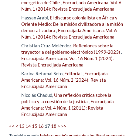
energética de Chile
,
Encrucijada Americana: Vol. 6
Núm. 1 (2014): Revista Encrucijada Americana
Hassan Arabi,
El discurso colonialista en África y
Oriente Medio: De la misión civilizadora a la misión
democratizadora
,
Encrucijada Americana: Vol. 6
Núm. 1 (2014): Revista Encrucijada Americana
Christian Cruz-Meléndez,
Reflexiones sobre la
trayectoria del gobierno electrónico (1999-2023)
,
Encrucijada Americana: Vol. 16 Núm. 1 (2024):
Revista Encrucijada Americana
Karina Retamal Soto,
Editorial
,
Encrucijada
Americana: Vol. 16 Núm. 2 (2024): Revista
Encrucijada Americana
Nicolás Chadud,
Una reflexión crítica sobre la
política y la cuestión de la justicia
,
Encrucijada
Americana: Vol. 4 Núm. 1 (2011): Revista
Encrucijada Americana
<<
<
13
14
15
16
17
18
>
>>
También puede
Iniciar una búsqueda de similitud avanzada