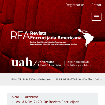
Navegación
Registrarse
Entrar
principal
Contenido
principal
Toggl
Barra
navig
lateral
ISSN:
0719-3432
Versión Impresa | ISSN:
0718-5766
Versión Electrónica
Inicio
Archivos
Vol. 3 Núm. 2 (2010): Revista Encrucijada