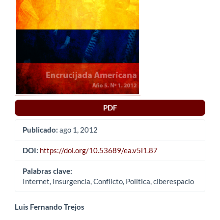
del
artículo
PDF
Publicado:
ago 1, 2012
DOI:
https://doi.org/10.53689/ea.v5i1.87
Palabras clave:
Internet, Insurgencia, Conflicto, Política, ciberespacio
Contenido
Luis Fernando Trejos