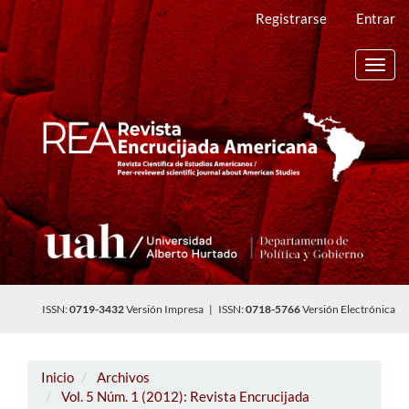
Navegación
Registrarse
Entrar
principal
Contenido
principal
Toggl
Barra
navig
lateral
ISSN:
0719-3432
Versión Impresa | ISSN:
0718-5766
Versión Electrónica
Inicio
Archivos
Vol. 5 Núm. 1 (2012): Revista Encrucijada