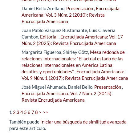
Daniel Bello Arellano,
Presentación
,
Encrucijada
Americana: Vol. 3 Núm. 2 (2010): Revista
Encrucijada Americana
Juan Pablo Vásquez Bustamante, Luís Clavería
Cambon,
Editorial
,
Encrucijada Americana: Vol. 17
Núm. 2 (2025): Revista Encrucijada Americana
Margarita Figueroa, Shirley Götz,
Mesa redonda de
relaciones internacionales: “El actual estado de las
relaciones internacionales en América Latina:
desafíos y oportunidades”
,
Encrucijada Americana:
Vol. 9 Núm. 1 (2017): Revista Encrucijada Americana
José Miguel Ahumada, Daniel Bello,
Presentación
,
Encrucijada Americana: Vol. 7 Núm. 2 (2015):
Revista Encrucijada Americana
1
2
3
4
5
6
7
8
>
>>
También puede
Iniciar una búsqueda de similitud avanzada
para este artículo.