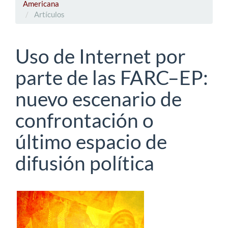
Americana
Artículos
Uso de Internet por
parte de las FARC–EP:
nuevo escenario de
confrontación o
último espacio de
difusión política
Barra
lateral