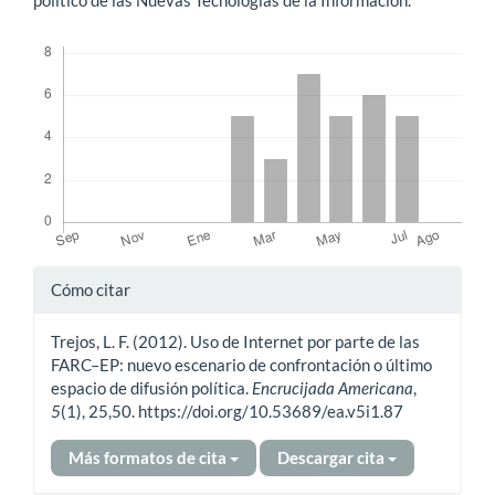
Descargas
Detalles
Cómo citar
del
Trejos, L. F. (2012). Uso de Internet por parte de las
artículo
FARC–EP: nuevo escenario de confrontación o último
espacio de difusión política.
Encrucijada Americana
,
5
(1), 25,50. https://doi.org/10.53689/ea.v5i1.87
Más formatos de cita
Descargar cita