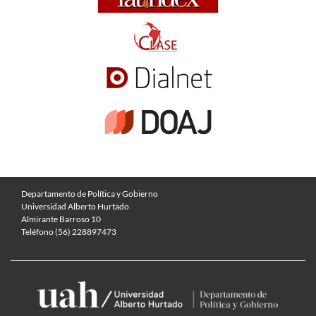
Departamento de Política y Gobierno
Universidad Alberto Hurtado
Almirante Barroso 10
Teléfono (56) 228897473