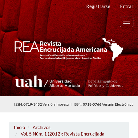
Navegación
Registrarse
Entrar
principal
Contenido
principal
Toggl
Barra
navig
lateral
ISSN:
0719-3432
Versión Impresa | ISSN:
0718-5766
Versión Electrónica
Inicio
Archivos
Vol. 5 Núm. 1 (2012): Revista Encrucijada