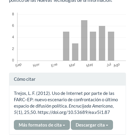
Descargas
Detalles
Cómo citar
del
Trejos, L. F. (2012). Uso de Internet por parte de las
artículo
FARC–EP: nuevo escenario de confrontación o último
espacio de difusión política.
Encrucijada Americana
,
5
(1), 25,50. https://doi.org/10.53689/ea.v5i1.87
Más formatos de cita
Descargar cita