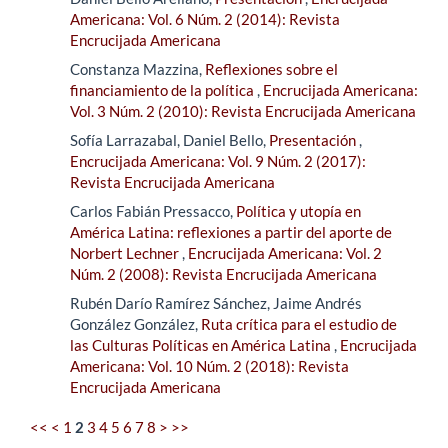
Americana: Vol. 6 Núm. 2 (2014): Revista
Encrucijada Americana
Constanza Mazzina,
Reflexiones sobre el
financiamiento de la política
,
Encrucijada Americana:
Vol. 3 Núm. 2 (2010): Revista Encrucijada Americana
Sofía Larrazabal, Daniel Bello,
Presentación
,
Encrucijada Americana: Vol. 9 Núm. 2 (2017):
Revista Encrucijada Americana
Carlos Fabián Pressacco,
Política y utopía en
América Latina: reflexiones a partir del aporte de
Norbert Lechner
,
Encrucijada Americana: Vol. 2
Núm. 2 (2008): Revista Encrucijada Americana
Rubén Darío Ramírez Sánchez, Jaime Andrés
González González,
Ruta crítica para el estudio de
las Culturas Políticas en América Latina
,
Encrucijada
Americana: Vol. 10 Núm. 2 (2018): Revista
Encrucijada Americana
<<
<
1
2
3
4
5
6
7
8
>
>>