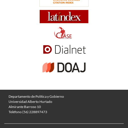
Departamento de Política y Gobierno
Universidad Alberto Hurtado
Almirante Barroso 10
Teléfono (56) 228897473