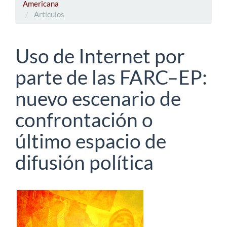
Americana
Artículos
Uso de Internet por
parte de las FARC–EP:
nuevo escenario de
confrontación o
último espacio de
difusión política
Barra
lateral