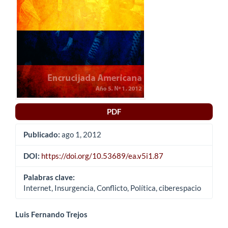
del
artículo
PDF
Publicado:
ago 1, 2012
DOI:
https://doi.org/10.53689/ea.v5i1.87
Palabras clave:
Internet, Insurgencia, Conflicto, Política, ciberespacio
Contenido
Luis Fernando Trejos