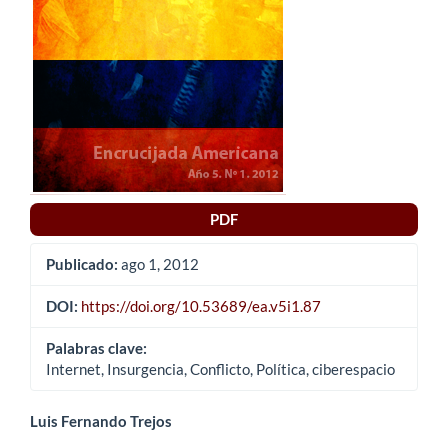
del
artículo
PDF
Publicado:
ago 1, 2012
DOI:
https://doi.org/10.53689/ea.v5i1.87
Palabras clave:
Internet, Insurgencia, Conflicto, Política, ciberespacio
Contenido
Luis Fernando Trejos