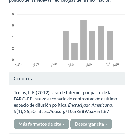
Descargas
Detalles
Cómo citar
del
Trejos, L. F. (2012). Uso de Internet por parte de las
artículo
FARC–EP: nuevo escenario de confrontación o último
espacio de difusión política.
Encrucijada Americana
,
5
(1), 25,50. https://doi.org/10.53689/ea.v5i1.87
Más formatos de cita
Descargar cita