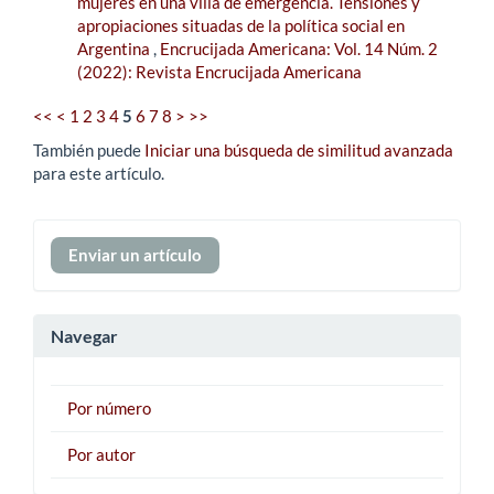
mujeres en una villa de emergencia. Tensiones y
apropiaciones situadas de la política social en
Argentina
,
Encrucijada Americana: Vol. 14 Núm. 2
(2022): Revista Encrucijada Americana
<<
<
1
2
3
4
5
6
7
8
>
>>
También puede
Iniciar una búsqueda de similitud avanzada
para este artículo.
Enviar
Enviar un artículo
un
artículo
Navegar
Por número
Por autor