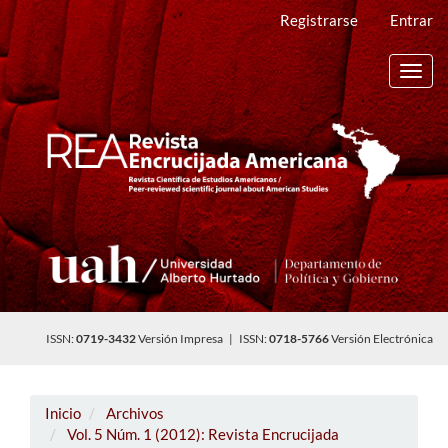
Navegación
Registrarse
Entrar
principal
Contenido
principal
Toggl
Barra
navig
lateral
ISSN:
0719-3432
Versión Impresa | ISSN:
0718-5766
Versión Electrónica
Inicio
Archivos
Vol. 5 Núm. 1 (2012): Revista Encrucijada