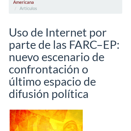
Americana
Artículos
Uso de Internet por
parte de las FARC–EP:
nuevo escenario de
confrontación o
último espacio de
difusión política
Barra
lateral