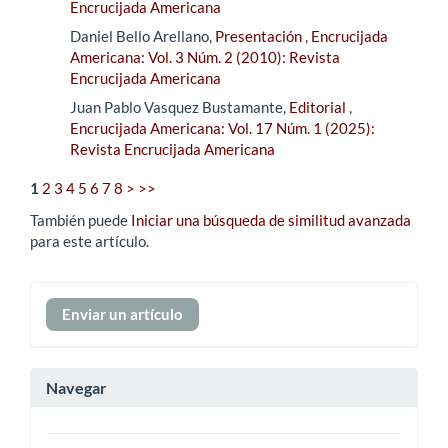
Encrucijada Americana
Daniel Bello Arellano,
Presentación
,
Encrucijada
Americana: Vol. 3 Núm. 2 (2010): Revista
Encrucijada Americana
Juan Pablo Vasquez Bustamante,
Editorial
,
Encrucijada Americana: Vol. 17 Núm. 1 (2025):
Revista Encrucijada Americana
1
2
3
4
5
6
7
8
>
>>
También puede
Iniciar una búsqueda de similitud avanzada
para este artículo.
Enviar
Enviar un artículo
un
artículo
Navegar