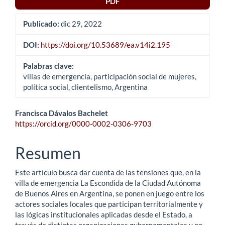
PDF
Publicado:
dic 29, 2022
DOI:
https://doi.org/10.53689/ea.v14i2.195
Palabras clave:
villas de emergencia, participación social de mujeres,
política social, clientelismo, Argentina
Contenido
Francisca Dávalos Bachelet
https://orcid.org/0000-0002-0306-9703
principal
del
Resumen
artículo
Este artículo busca dar cuenta de las tensiones que, en la
villa de emergencia La Escondida de la Ciudad Autónoma
de Buenos Aires en Argentina, se ponen en juego entre los
actores sociales locales que participan territorialmente y
las lógicas institucionales aplicadas desde el Estado, a
través de distintas organizaciones gubernamentales y no