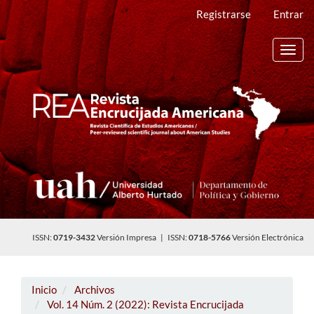
Navegación
Registrarse
Entrar
principal
Contenido
principal
Toggl
Barra
navig
lateral
ISSN:
0719-3432
Versión Impresa | ISSN:
0718-5766
Versión Electrónica
Inicio
Archivos
Vol. 14 Núm. 2 (2022): Revista Encrucijada