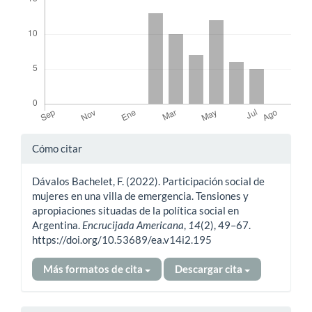
Detalles
Cómo citar
del
Dávalos Bachelet, F. (2022). Participación social de
artículo
mujeres en una villa de emergencia. Tensiones y
apropiaciones situadas de la política social en
Argentina.
Encrucijada Americana
,
14
(2), 49–67.
https://doi.org/10.53689/ea.v14i2.195
Más formatos de cita
Descargar cita