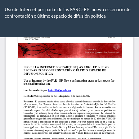
Volver
a
Uso de Internet por parte de las FARC–EP: nuevo escenario de
los
confrontación o último espacio de difusión política
detalles
del
De
De
artículo
P