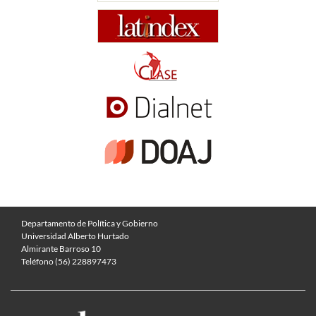
Departamento de Política y Gobierno
Universidad Alberto Hurtado
Almirante Barroso 10
Teléfono (56) 228897473