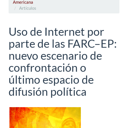
Americana
Artículos
Uso de Internet por
parte de las FARC–EP:
nuevo escenario de
confrontación o
último espacio de
difusión política
Barra
lateral