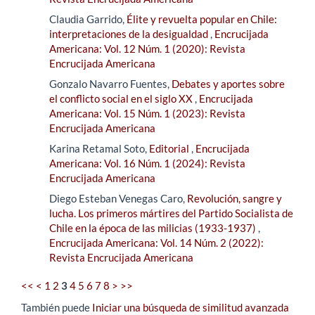
Claudia Garrido,
Élite y revuelta popular en Chile:
interpretaciones de la desigualdad
,
Encrucijada
Americana: Vol. 12 Núm. 1 (2020): Revista
Encrucijada Americana
Gonzalo Navarro Fuentes,
Debates y aportes sobre
el conflicto social en el siglo XX
,
Encrucijada
Americana: Vol. 15 Núm. 1 (2023): Revista
Encrucijada Americana
Karina Retamal Soto,
Editorial
,
Encrucijada
Americana: Vol. 16 Núm. 1 (2024): Revista
Encrucijada Americana
Diego Esteban Venegas Caro,
Revolución, sangre y
lucha. Los primeros mártires del Partido Socialista de
Chile en la época de las milicias (1933-1937)
,
Encrucijada Americana: Vol. 14 Núm. 2 (2022):
Revista Encrucijada Americana
<<
<
1
2
3
4
5
6
7
8
>
>>
También puede
Iniciar una búsqueda de similitud avanzada