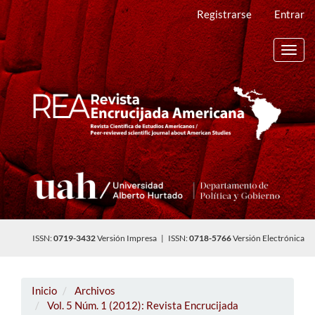
Navegación
Registrarse
Entrar
principal
Contenido
principal
Toggl
Barra
navig
lateral
ISSN:
0719-3432
Versión Impresa | ISSN:
0718-5766
Versión Electrónica
Inicio
Archivos
Vol. 5 Núm. 1 (2012): Revista Encrucijada