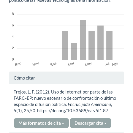
Descargas
Detalles
Cómo citar
del
Trejos, L. F. (2012). Uso de Internet por parte de las
artículo
FARC–EP: nuevo escenario de confrontación o último
espacio de difusión política.
Encrucijada Americana
,
5
(1), 25,50. https://doi.org/10.53689/ea.v5i1.87
Más formatos de cita
Descargar cita