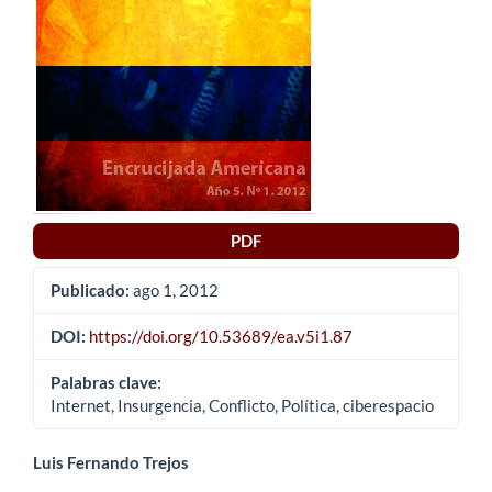
del
artículo
PDF
Publicado:
ago 1, 2012
DOI:
https://doi.org/10.53689/ea.v5i1.87
Palabras clave:
Internet, Insurgencia, Conflicto, Política, ciberespacio
Contenido
Luis Fernando Trejos