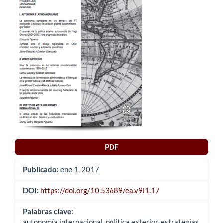
del
artículo
PDF
Publicado:
ene 1, 2017
DOI:
https://doi.org/10.53689/ea.v9i1.17
Palabras clave:
autonomía internacional, política exterior, estrategias,