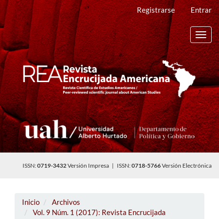
Navegación
Registrarse
Entrar
principal
Contenido
principal
Toggl
Barra
navig
lateral
ISSN:
0719-3432
Versión Impresa | ISSN:
0718-5766
Versión Electrónica
Inicio
Archivos
Vol. 9 Núm. 1 (2017): Revista Encrucijada