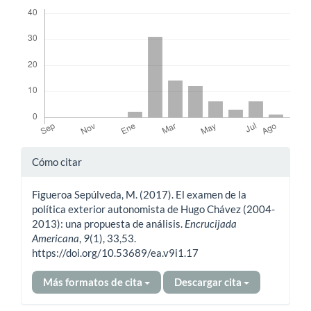
Descargas
Detalles
Cómo citar
del
Figueroa Sepúlveda, M. (2017). El examen de la
artículo
política exterior autonomista de Hugo Chávez (2004-
2013): una propuesta de análisis.
Encrucijada
Americana
,
9
(1), 33,53.
https://doi.org/10.53689/ea.v9i1.17
Más formatos de cita
Descargar cita