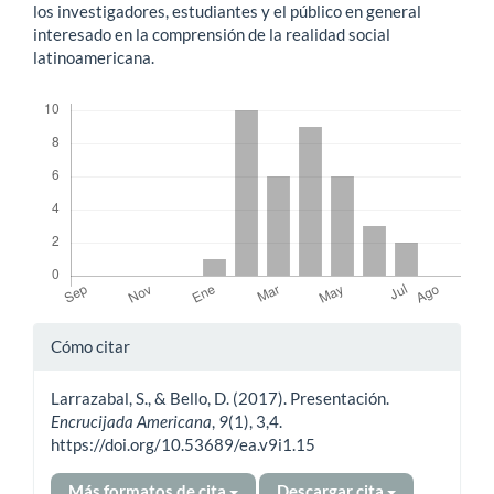
los investigadores, estudiantes y el público en general
interesado en la comprensión de la realidad social
latinoamericana.
Descargas
Detalles
Cómo citar
del
Larrazabal, S., & Bello, D. (2017). Presentación.
artículo
Encrucijada Americana
,
9
(1), 3,4.
https://doi.org/10.53689/ea.v9i1.15
Más formatos de cita
Descargar cita