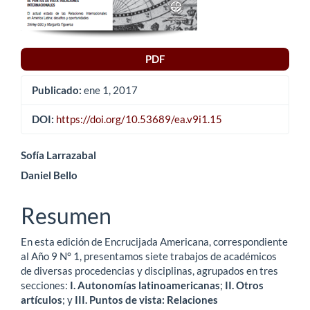
PDF
Publicado:
ene 1, 2017
DOI:
https://doi.org/10.53689/ea.v9i1.15
Contenido
Sofía Larrazabal
Daniel Bello
principal
del
Resumen
artículo
En esta edición de Encrucijada Americana, correspondiente
al Año 9 N° 1, presentamos siete trabajos de académicos
de diversas procedencias y disciplinas, agrupados en tres
secciones:
I. Autonomías latinoamericanas
;
II. Otros
artículos
; y
III. Puntos de vista: Relaciones