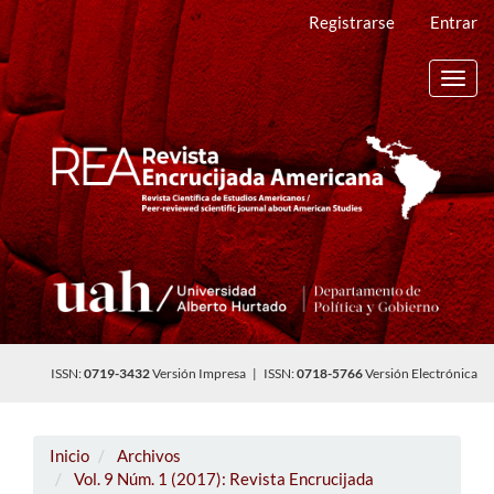
Navegación
Registrarse
Entrar
principal
Contenido
principal
Toggl
Barra
navig
lateral
ISSN:
0719-3432
Versión Impresa | ISSN:
0718-5766
Versión Electrónica
Inicio
Archivos
Vol. 9 Núm. 1 (2017): Revista Encrucijada