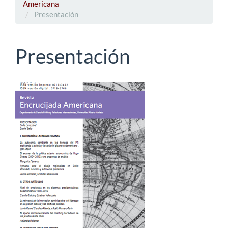
Americana
Presentación
Presentación
Barra
lateral
del
artículo