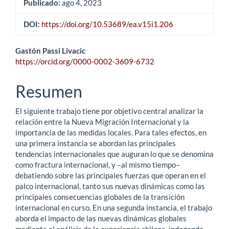
Publicado:
ago 4, 2023
DOI:
https://doi.org/10.53689/ea.v15i1.206
Contenido
Gastón Passi Livacic
https://orcid.org/0000-0002-3609-6732
principal
del
Resumen
artículo
El siguiente trabajo tiene por objetivo central analizar la
relación entre la Nueva Migración Internacional y la
importancia de las medidas locales. Para tales efectos, en
una primera instancia se abordan las principales
tendencias internacionales que auguran lo que se denomina
como fractura internacional, y –al mismo tiempo–
debatiendo sobre las principales fuerzas que operan en el
palco internacional, tanto sus nuevas dinámicas como las
principales consecuencias globales de la transición
internacional en curso. En una segunda instancia, el trabajo
aborda el impacto de las nuevas dinámicas globales
mediante el análisis de la experiencia chilena, indagando