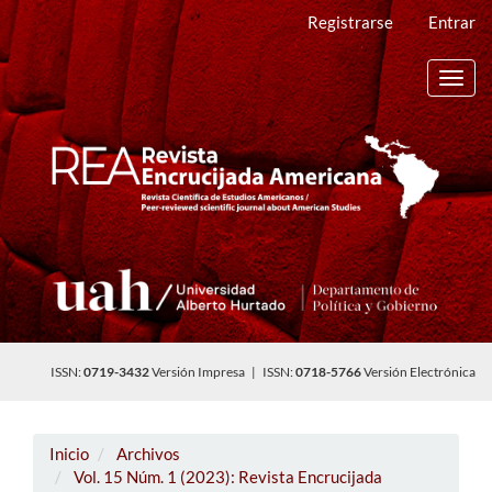
Navegación
Registrarse
Entrar
principal
Contenido
principal
Toggl
Barra
navig
lateral
ISSN:
0719-3432
Versión Impresa | ISSN:
0718-5766
Versión Electrónica
Inicio
Archivos
Vol. 15 Núm. 1 (2023): Revista Encrucijada