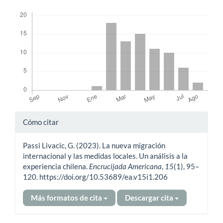
Descargas
Detalles
Cómo citar
del
Passi Livacic, G. (2023). La nueva migración
artículo
internacional y las medidas locales. Un análisis a la
experiencia chilena.
Encrucijada Americana
,
15
(1), 95–
120. https://doi.org/10.53689/ea.v15i1.206
Más formatos de cita
Descargar cita