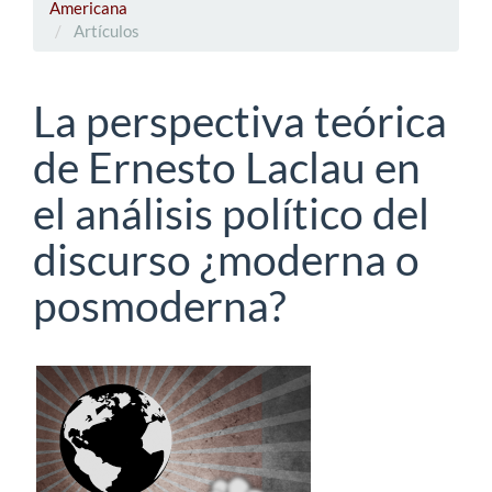
Americana
Artículos
La perspectiva teórica
de Ernesto Laclau en
el análisis político del
discurso ¿moderna o
posmoderna?
Barra
lateral
del