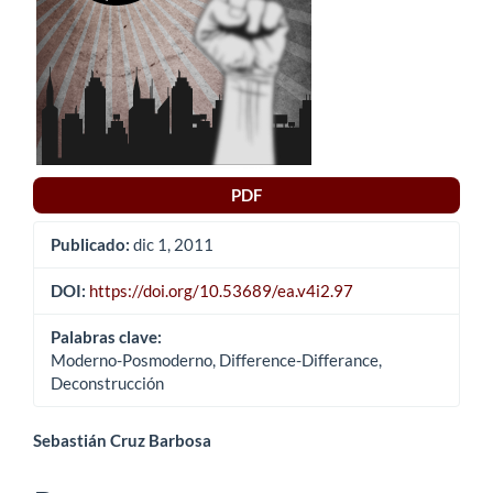
artículo
PDF
Publicado:
dic 1, 2011
DOI:
https://doi.org/10.53689/ea.v4i2.97
Palabras clave:
Moderno-Posmoderno, Difference-Differance,
Deconstrucción
Contenido
Sebastián Cruz Barbosa
principal