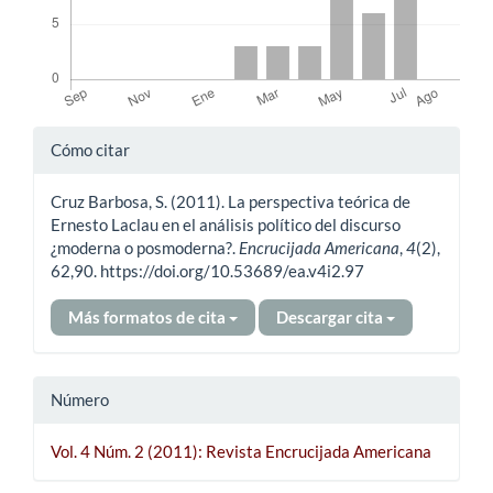
Detalles
Cómo citar
del
Cruz Barbosa, S. (2011). La perspectiva teórica de
artículo
Ernesto Laclau en el análisis político del discurso
¿moderna o posmoderna?.
Encrucijada Americana
,
4
(2),
62,90. https://doi.org/10.53689/ea.v4i2.97
Más formatos de cita
Descargar cita
Número
Vol. 4 Núm. 2 (2011): Revista Encrucijada Americana