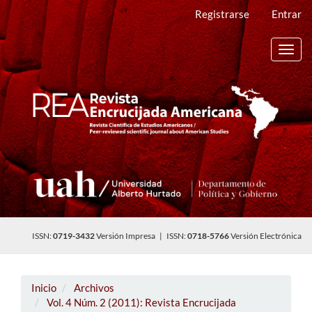
Navegación
Registrarse
Entrar
principal
Contenido
principal
Toggl
Barra
navig
lateral
ISSN:
0719-3432
Versión Impresa | ISSN:
0718-5766
Versión Electrónica
Inicio
Archivos
Vol. 4 Núm. 2 (2011): Revista Encrucijada