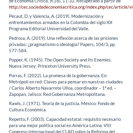
de Economía Crítica, 9(18), 11-32. Recuperado a partir de
http://cec.sociedadeconomiacritica.org/index.php/cec/article/
Pécaut, D. y Valencia, A. (2019). Modernización y
enfrentamientos armados en la Colombia del siglo XX
Programa Editorial Universidad del Valle.
Pedrosa, A. (2019). Una reflexión acerca de las prisiones
privadas: ¿pragmatismo o ideología? Papers, 104/3, pp.
577-584.
Popper, K. (1945). The Open Society and Its Enemies.
Nueva Jersey: Princeton University Press.
Porras, F. (2022). La promesa de la gobernanza. En:
Metrópoli en red: Claves para pensar en nuestras ciudades
/ Carlos Alberto Navarrete Ulloa, coordinador – 1ª ed. –
Zapopan, Jalisco: Red Gobernanza Metropolitana.
Rawls, J. (1971). Teoría de la justicia. México: Fondo de
Cultura Económica.
Repetto, F. (2003). Capacidad estatal: requisito necesario
para una mejor política social en América Latina. VIII
Congreso Internacional del CLAD sobre la Reforma del