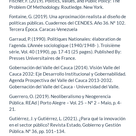
Fischer, F. (2019). Politics, Values, and Public Policy: The
Problem Of Methodology. Routledge. New York.
Fontaine, G. (2019). Una aproximación realista al diseño de
políticas públicas. Cuadernos del CENDES. Año 36. N° 102.
Tercera Época. Caracas-Venezuela
Garraud, P. (1990). Politiques Nationales: élaboration de
l’agenda. L’Année sociologique (1940/1948- ). Troisième
série, Vol. 40 (1990), pp. 17-41 (25 pages). Published By:
Presses Universitaires de France.
Gobernación del Valle del Cauca (2014). Visión Valle del
Cauca 2032: Eje Desarrollo Institucional y Gobernabilidad.
Agenda Prospectiva del Valle del Cauca 2013-2032.
Gobernación del Valle del Cauca - Universidad del Valle.
Guerrero, O. (2019). Neoliberalismo y Neogerencia
Pública. REAd | Porto Alegre – Vol. 25 – Nº 2 – Maio, p. 4-
21.
Gutiérrez, J. y Gutiérrez, L. (2021). ¿Para qué la innovación
en el sector público? Revista Estado, Gobierno y Gestión
Pública. Nº 36, pp. 101–134.