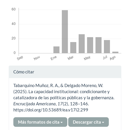
Descargas
Detalles
Cómo citar
del
Tabarquino Muñoz, R. A., & Delgado Moreno, W.
artículo
(2025). La capacidad institucional: condicionante y
catalizadora de las políticas públicas y la gobernanza.
Encrucijada Americana
,
17
(2), 128–146.
https://doi.org/10.53689/ea.v17i2.299
Más formatos de cita
Descargar cita