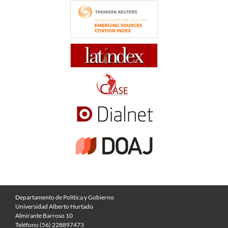
Departamento de Política y Gobierno
Universidad Alberto Hurtado
Almirante Barroso 10
Teléfono (56) 228897473