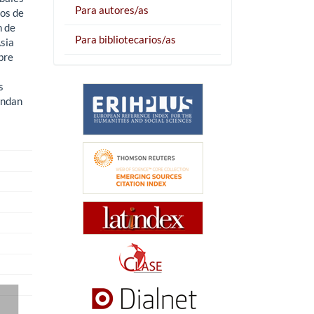
Para autores/as
dos de
n de
Para bibliotecarios/as
sia
bre
s
indan