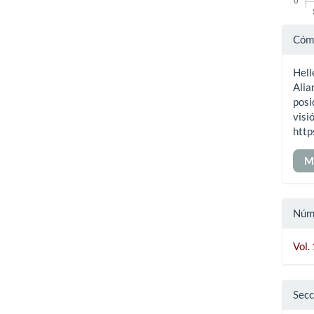
Det
Cómo
del
Hell
art
Alia
posi
visi
http
M
Núm
Vol.
Secc