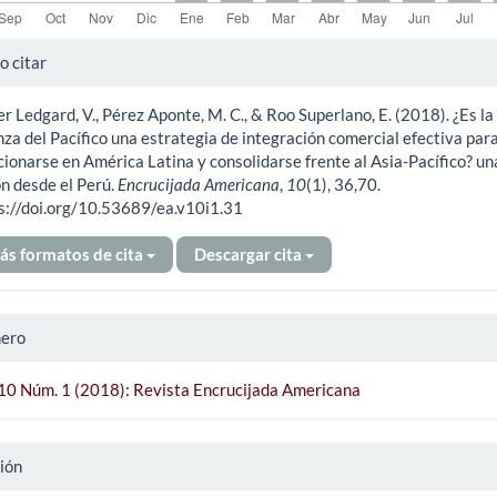
alles
 citar
er Ledgard, V., Pérez Aponte, M. C., & Roo Superlano, E. (2018). ¿Es la
ículo
nza del Pacífico una estrategia de integración comercial efectiva par
cionarse en América Latina y consolidarse frente al Asia-Pacífico? un
ón desde el Perú.
Encrucijada Americana
,
10
(1), 36,70.
s://doi.org/10.53689/ea.v10i1.31
ás formatos de cita
Descargar cita
ero
 10 Núm. 1 (2018): Revista Encrucijada Americana
ión