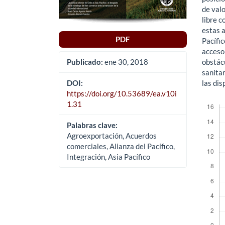
de val
libre 
estas 
PDF
Pacífi
acceso 
obstácu
Publicado:
ene 30, 2018
sanita
las dis
DOI:
https://doi.org/10.53689/ea.v10i
Descar
1.31
Palabras clave:
Agroexportación, Acuerdos
comerciales, Alianza del Pacífico,
Integración, Asia Pacífico