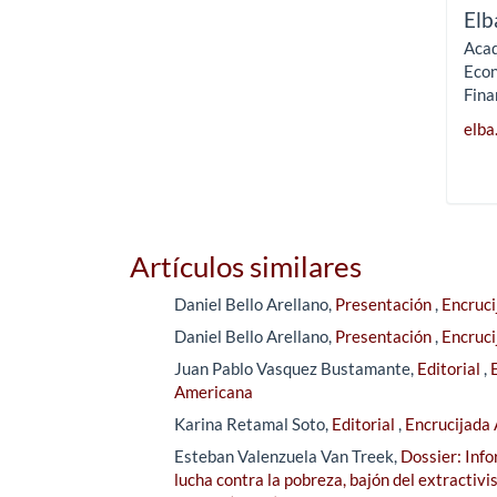
Elb
Acad
Econ
Fina
elba
Artículos similares
Daniel Bello Arellano,
Presentación
,
Encruci
Daniel Bello Arellano,
Presentación
,
Encruci
Juan Pablo Vasquez Bustamante,
Editorial
,
Americana
Karina Retamal Soto,
Editorial
,
Encrucijada 
Esteban Valenzuela Van Treek,
Dossier: Inf
lucha contra la pobreza, bajón del extractivi