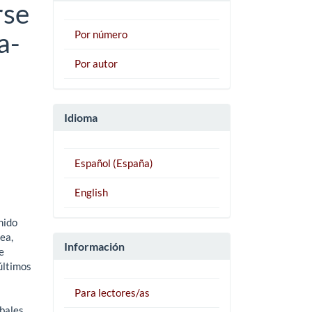
rse
a-
Por número
Por autor
Idioma
Español (España)
English
nido
ea,
Información
e
últimos
Para lectores/as
obales