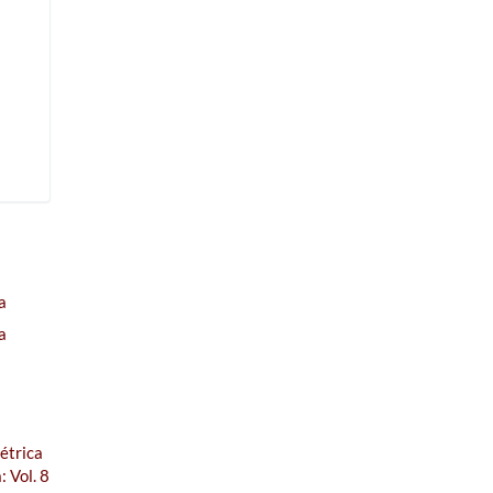
a
a
étrica
 Vol. 8