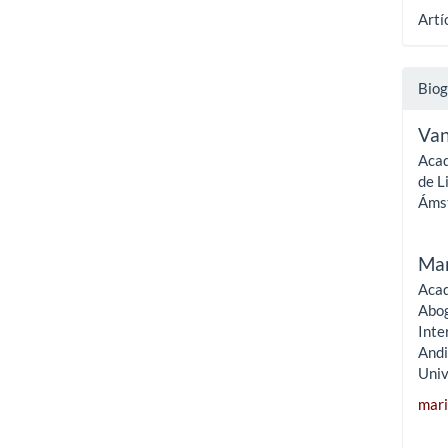
Artí
Biog
Van
Acad
de L
Áms
Mar
Acad
Abog
Inte
Andi
Univ
mar