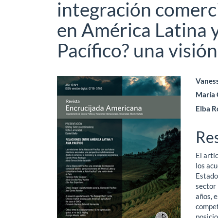
integración comerci
en América Latina y
Pacífico? una visió
Barra
Co
Vaness
María 
lateral
pri
Elba R
del
del
artículo
art
Re
El artí
los acu
Estado
sector 
años, 
compet
posicio