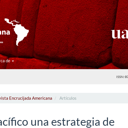
rca de
ISSN:
0
vista Encrucijada Americana
Artículos
acífico una estrategia de