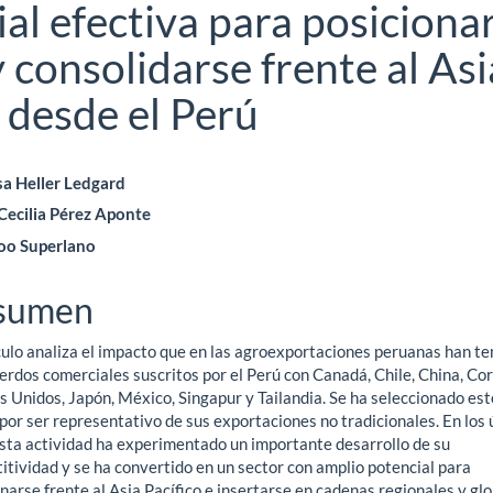
al efectiva para posiciona
 consolidarse frente al Asi
n desde el Perú
ntenido
a Heller Ledgard
Cecilia Pérez Aponte
ncipal
oo Superlano
ículo
sumen
culo analiza el impacto que en las agroexportaciones peruanas han te
erdos comerciales suscritos por el Perú con Canadá, Chile, China, Cor
s Unidos, Japón, México, Singapur y Tailandia. Se ha seleccionado est
por ser representativo de sus exportaciones no tradicionales. En los 
esta actividad ha experimentado un importante desarrollo de su
itividad y se ha convertido en un sector con amplio potencial para
narse frente al Asia Pacífico e insertarse en cadenas regionales y gl