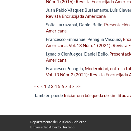
Núm. 1 (2016): Revista Encrucijada Americ
Juan Pablo Vásquez Bustamante, Luís Clave
Revista Encrucijada Americana
Sofía Larrazabal, Daniel Bello,
Presentación
Americana
Francesco Emmanuel Penaglia Vasquez,
Encr
Americana: Vol. 13 Núm. 1 (2021): Revista 
Ignacio Cienfuegos, Daniel Bello,
Presentac
Americana
Francesco Penaglia,
Modernidad, entre la tot
Vol. 13 Núm. 2 (2021): Revista Encrucijada
<<
<
1
2
3
4
5
6
7
8
>
>>
También puede
Iniciar una búsqueda de similitud 
Departamento de Política y Gobierno
Universidad Alberto Hurtado