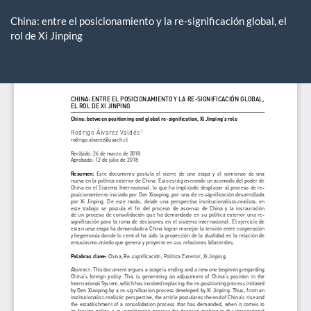
Volver
a
China: entre el posicionamiento y la re-significación global, el
los
rol de Xi Jinping
detalles
del
De
De
artículo
P